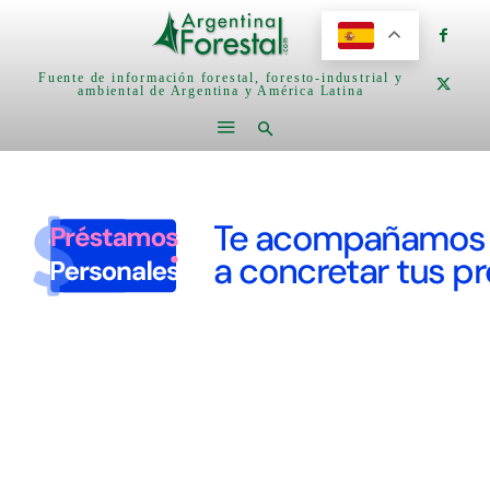
Fuente de información forestal, foresto-industrial y
ambiental de Argentina y América Latina