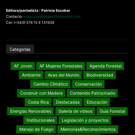
Editora/periodista : Patricia Escobar
Contacto:
redaccion@argentinaforestal.com
Cel: (+54)9 376 15 4 131636
Categorías
AF Joven
AF Mujeres Forestales
Agenda Forestal
Ambiente
Aves del Mundo
Biodiversidad
Cambio Climático
Conservación
Construir con Madera
Contenido Patrocinado
Costa Rica
Destacadas
Educación
Energías Renovables
Galería de videos
Guia Forestal
Institucionales
Legislación y proyectos
Manejo de Fuego
Memorias&Reconocimientos