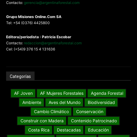
Contacto:
gerencia@argentinaforestal.com
G
rupo Misiones
Online.Com
SA
Tel: +54 (0376) 4425800
Editora/periodista : Patricia Escobar
Contacto:
redaccion@argentinaforestal.com
Cel: (+54)9 376 15 4 131636
Categorías
AF Joven
AF Mujeres Forestales
Agenda Forestal
Ambiente
Aves del Mundo
Biodiversidad
Cambio Climático
Conservación
Construir con Madera
Contenido Patrocinado
Costa Rica
Destacadas
Educación