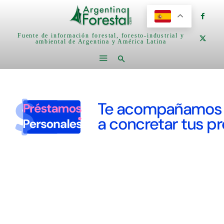
Fuente de información forestal, foresto-industrial y
ambiental de Argentina y América Latina