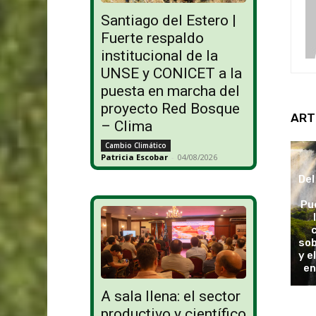
Santiago del Estero |
Fuerte respaldo
institucional de la
UNSE y CONICET a la
puesta en marcha del
proyecto Red Bosque
ART
– Clima
Cambio Climático
Patricia Escobar
-
04/08/2026
Del
Pu
sob
y e
en
A sala llena: el sector
productivo y científico