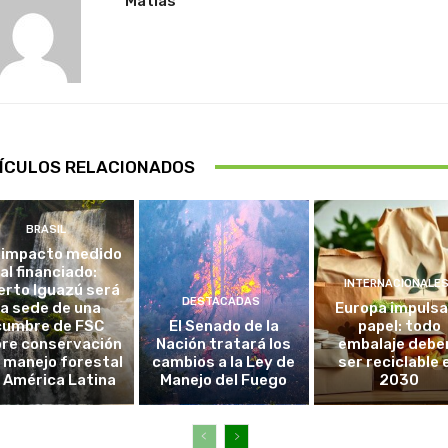
Matias
ÍCULOS RELACIONADOS
BRASIL
 impacto medido
al financiado:
INTERNACIONALE
erto Iguazú será
DESTACADAS
la sede de una
Europa impulsa
cumbre de FSC
El Senado de la
papel: todo
re conservación
Nación tratará los
embalaje debe
l manejo forestal
cambios a la Ley de
ser reciclable 
 América Latina
Manejo del Fuego
2030