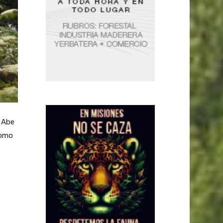
 Abe
como