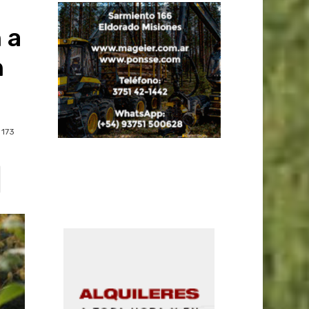
 a
n
173