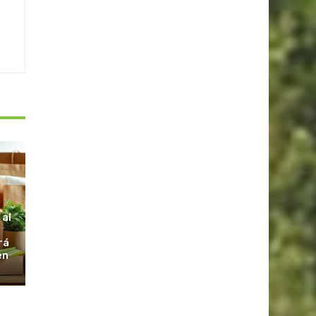
S
 al
rá
en