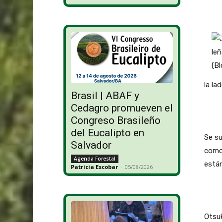
la la
Brasil | ABAF y
Cedagro promueven el
Congreso Brasileño
del Eucalipto en
Se s
Salvador
como 
Agenda Forestal
están
Patricia Escobar
-
05/08/2026
Otsuk