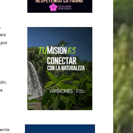
,
ara
 por
ión,
ue
iente