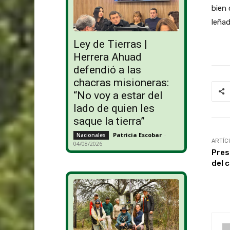
bien 
leña
Ley de Tierras |
Herrera Ahuad
defendió a las
chacras misioneras:
“No voy a estar del
lado de quien les
saque la tierra”
Patricia Escobar
-
Nacionales
ARTÍC
04/08/2026
Pres
del 