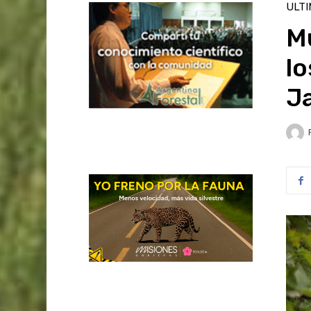
ULT
M
lo
J