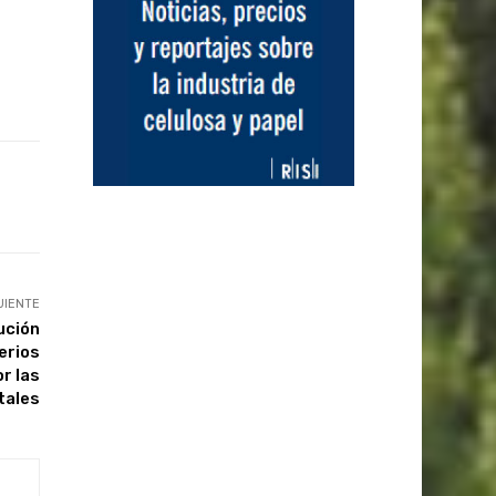
UIENTE
ución
erios
r las
tales