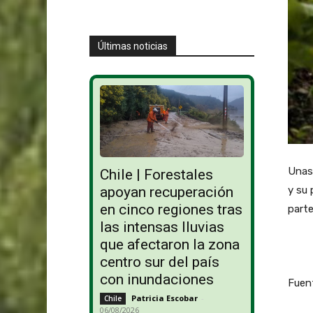
Últimas noticias
Unas 
Chile | Forestales
y su 
apoyan recuperación
en cinco regiones tras
parte
las intensas lluvias
que afectaron la zona
centro sur del país
con inundaciones
Fuent
Patricia Escobar
-
Chile
06/08/2026