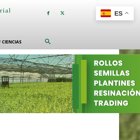
rial
ES
a
F CIENCIAS