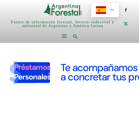
Fuente de información forestal, foresto-industrial y
ambiental de Argentina y América Latina