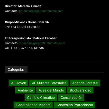
Director: Marcelo Almada
Contacto:
gerencia@argentinaforestal.com
G
rupo Misiones
Online.Com
SA
Tel: +54 (0376) 4425800
Editora/periodista : Patricia Escobar
Contacto:
redaccion@argentinaforestal.com
Cel: (+54)9 376 15 4 131636
Categorías
AF Joven
AF Mujeres Forestales
Agenda Forestal
Ambiente
Aves del Mundo
Biodiversidad
Cambio Climático
Conservación
Construir con Madera
Contenido Patrocinado