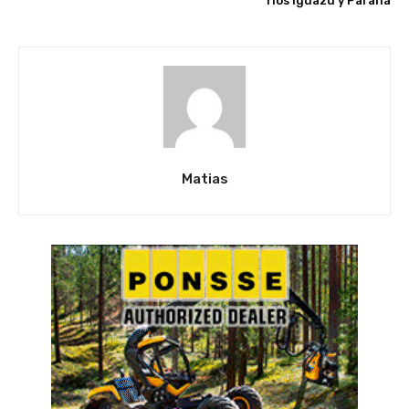
ríos Iguazú y Paraná
Matias