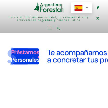
Fuente de información forestal, foresto-industrial y
ambiental de Argentina y América Latina