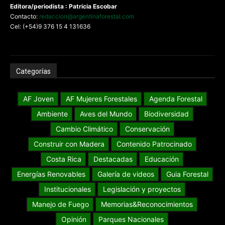
Editora/periodista : Patricia Escobar
Contacto:
redaccion@argentinaforestal.com
Cel: (+54)9 376 15 4 131636
Categorías
AF Joven
AF Mujeres Forestales
Agenda Forestal
Ambiente
Aves del Mundo
Biodiversidad
Cambio Climático
Conservación
Construir con Madera
Contenido Patrocinado
Costa Rica
Destacadas
Educación
Energías Renovables
Galería de videos
Guia Forestal
Institucionales
Legislación y proyectos
Manejo de Fuego
Memorias&Reconocimientos
Opinión
Parques Nacionales