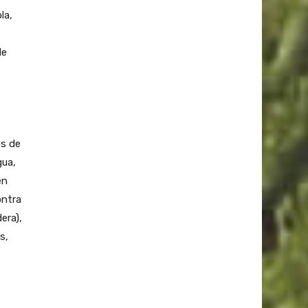
la,
de
os de
gua,
en
ontra
era),
s,