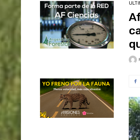
ULT
A
c
q