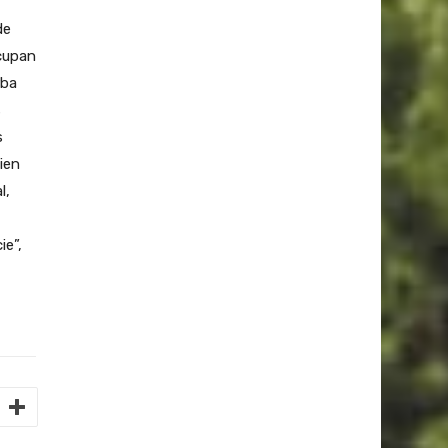
de
cupan
rba
s
s
ien
l,
ie”,