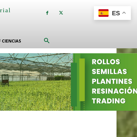
rial
ES
a
F CIENCIAS