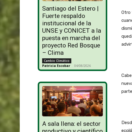
Santiago del Estero |
Otro 
Fuerte respaldo
cuan
institucional de la
dismi
UNSE y CONICET a la
queda
puesta en marcha del
advir
proyecto Red Bosque
– Clima
Cambio Climático
Patricia Escobar
-
04/08/2026
Cabe
nueva
parte
Desd
A sala llena: el sector
productivo y científico
ecoló