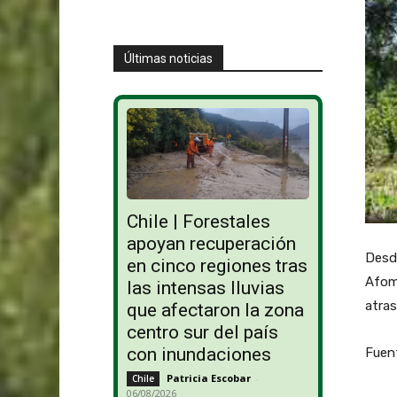
Últimas noticias
Chile | Forestales
apoyan recuperación
Desde
en cinco regiones tras
Afome
las intensas lluvias
atra
que afectaron la zona
centro sur del país
con inundaciones
Fuent
Patricia Escobar
-
Chile
06/08/2026