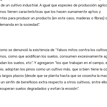
 de un cultivo industrial. A igual que especies de producción agríco
inos tienen características que los hacen sumamente aptos y
entes para producir un producto (en este caso, maderas o fibras) 
demanda en la sociedad”.
smo se denunció la existencia de “falsos mitos contra los cultiv
inos, como que acidifican los suelos, consumen excesivamente a
dan los suelos, etc”. Y agregaron “los que trabajan en el campo, 
o, adoptan los pinos como un cultivo más, que si bien tiene la c
s largos plazos (desde que se planta hasta que se cosecha la mad
 un sinfín de beneficios extra respecto a otros cultivos, entre ello
ecuperan suelos degradados y evitan la erosión”.