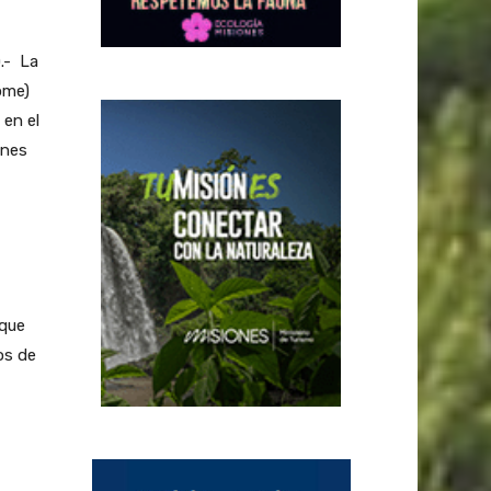
.- La
ome)
 en el
ones
 que
os de