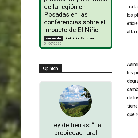
de la región en
trata
Posadas en las
los p
conferencias sobre el
efici
impacto de El Niño
alta 
Patricia Escobar
-
Ambiente
31/07/2026
Asimi
Opinión
los p
degra
cambi
de lo
tiene
que r
Ley de tierras: “La
propiedad rural