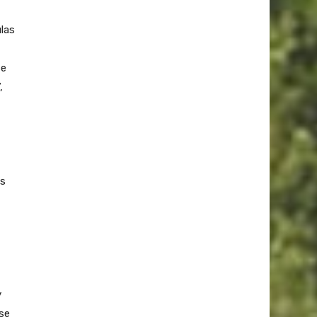
las
se
,
as
y
se