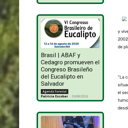
y viv
2002
de pl
Brasil | ABAF y
Cedagro promueven el
Congreso Brasileño
del Eucalipto en
“La c
Salvador
situa
Agenda Forestal
el se
Patricia Escobar
-
05/08/2026
turno
desd