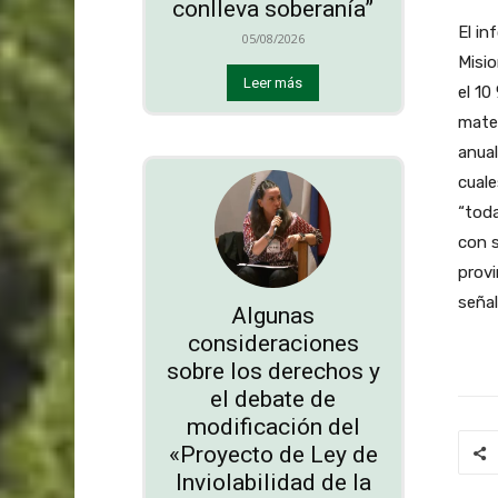
conlleva soberanía”
El in
05/08/2026
Misio
Leer más
el 10
mate 
anual
cuale
“toda
con s
provi
señal
Algunas
consideraciones
sobre los derechos y
el debate de
modificación del
«Proyecto de Ley de
Inviolabilidad de la