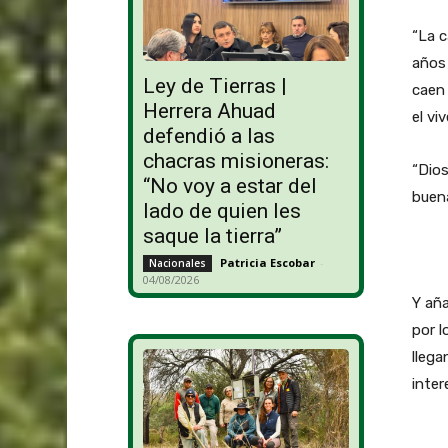
“La c
años
Ley de Tierras |
caen 
Herrera Ahuad
el vi
defendió a las
chacras misioneras:
“Dios
“No voy a estar del
buena
lado de quien les
saque la tierra”
Patricia Escobar
-
Nacionales
04/08/2026
Y aña
por l
llega
inter