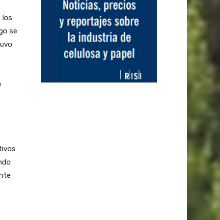
 los
go se
tuvo
n
tivos
ando
ente