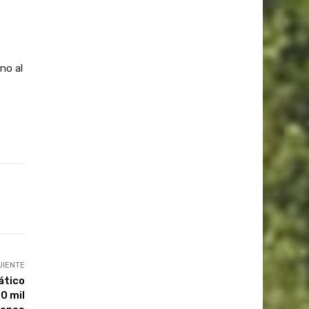
no al
UIENTE
ático
0 mil