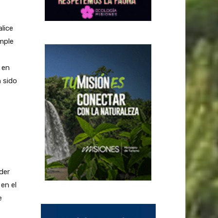
lice
mple
 en
 sido
der
 en el
e