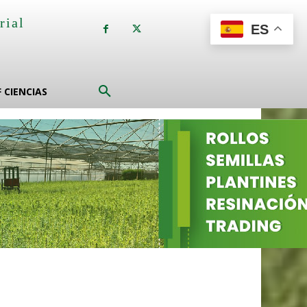
rial
ES
a
F CIENCIAS