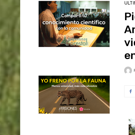
ULT
Pi
A
vi
e