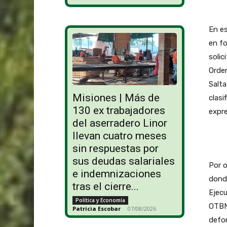
En es
en fo
solic
Orden
Salt
Misiones | Más de
clasi
130 ex trabajadores
expre
del aserradero Linor
llevan cuatro meses
sin respuestas por
sus deudas salariales
Por o
e indemnizaciones
donde
tras el cierre...
Ejecu
Política y Economía
OTBN
Patricia Escobar
-
07/08/2026
defor