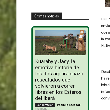
Últimas noticias
BUEN
envia
que i
la zo
Nativ
Kuarahy y Jasy, la
emotiva historia de
Desde
los dos aguará guazú
ha r
rescatados que
inici
volvieron a correr
libres en los Esteros
infor
del Iberá
convo
Patricia Escobar
-
Conservación
08/08/2026