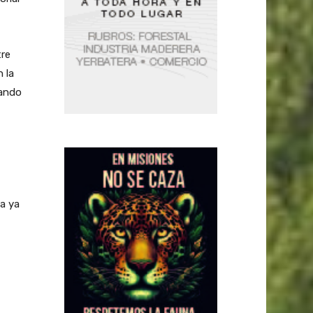
re
 la
lando
ta ya