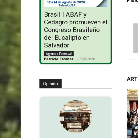
Misi
Brasil | ABAF y
Cedagro promueven el
Congreso Brasileño
del Eucalipto en
Salvador
Agenda Forestal
Patricia Escobar
-
05/08/2026
ART
Opinión
S
Tie
F
a
In