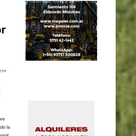
or
139
bre
do la
orial