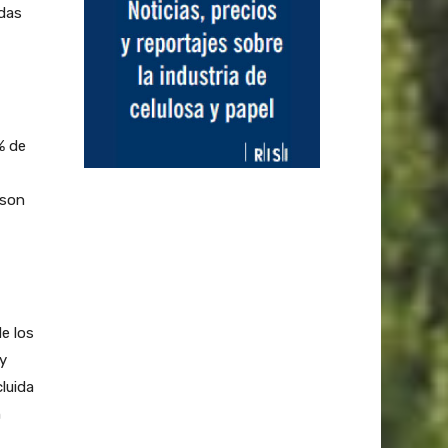
adas
% de
 son
e los
ey
cluida
n