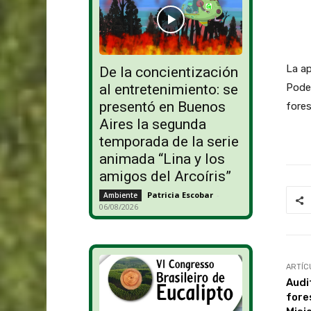
La ap
De la concientización
Poder
al entretenimiento: se
presentó en Buenos
fores
Aires la segunda
temporada de la serie
animada “Lina y los
amigos del Arcoíris”
Patricia Escobar
-
Ambiente
06/08/2026
ARTÍC
Audi
fore