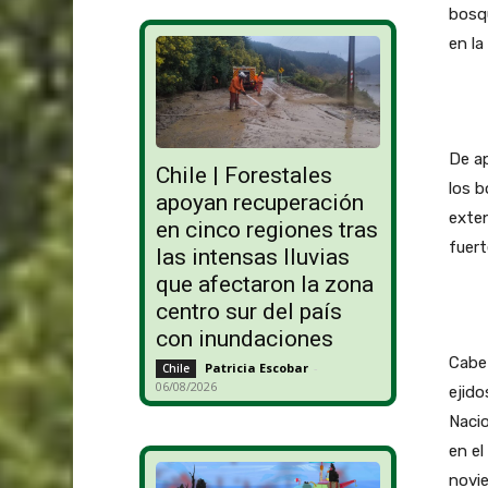
bosqu
en la
De ap
Chile | Forestales
los b
apoyan recuperación
exten
en cinco regiones tras
fuer
las intensas lluvias
que afectaron la zona
centro sur del país
con inundaciones
Cabe 
Patricia Escobar
-
Chile
06/08/2026
ejido
Nacio
en el
novie