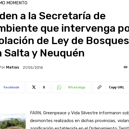
IMO MOMENTO
den a la Secretaría de
mbiente que intervenga p
olación de Ley de Bosques
n Salta y Neuquén
Por
Matias
21/05/2014
Facebook
X
WhatsApp
Copy URL
FARN, Greenpeace y Vida Silvestre informaron so
desmontes realizados en dichas provincias, violan
zonificación establecida en el Ordenamiento Territ