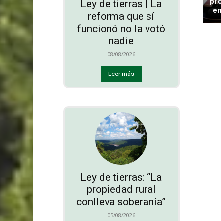
pro
Ley de tierras | La
en
reforma que sí
funcionó no la votó
nadie
08/08/2026
Leer más
Ley de tierras: “La
propiedad rural
conlleva soberanía”
05/08/2026