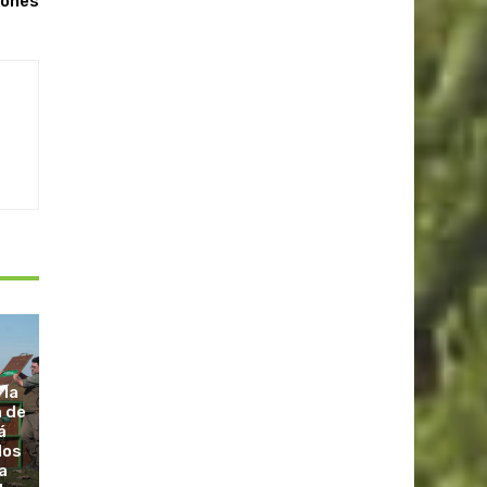
lones
 la
a de
á
dos
a