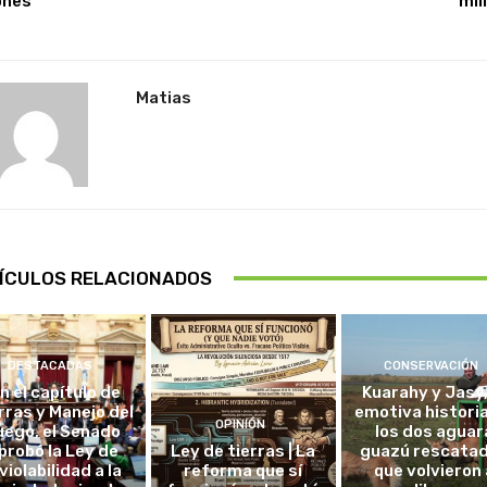
ones
mil
Matias
ÍCULOS RELACIONADOS
DESTACADAS
CONSERVACIÓN
in el capítulo de
Kuarahy y Jasy,
rras y Manejo del
emotiva histori
OPINIÓN
uego, el Senado
los dos aguar
probó la Ley de
Ley de tierras | La
guazú rescata
violabilidad a la
reforma que sí
que volvieron 