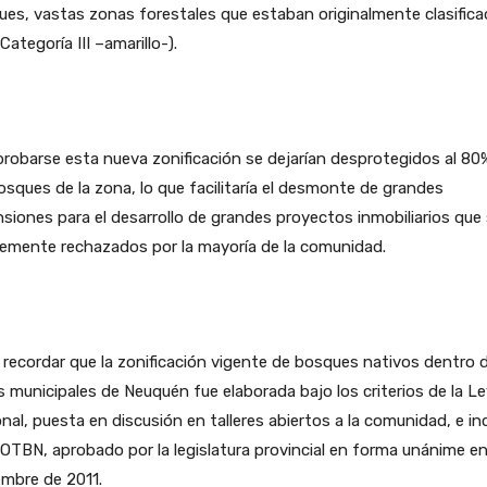
es, vastas zonas forestales que estaban originalmente clasific
 Categoría III –amarillo-).
robarse esta nueva zonificación se dejarían desprotegidos al 80
osques de la zona, lo que facilitaría el desmonte de grandes
siones para el desarrollo de grandes proyectos inmobiliarios que
temente rechazados por la mayoría de la comunidad.
recordar que la zonificación vigente de bosques nativos dentro d
s municipales de Neuquén fue elaborada bajo los criterios de la L
nal, puesta en discusión en talleres abiertos a la comunidad, e in
 OTBN, aprobado por la legislatura provincial en forma unánime e
mbre de 2011.