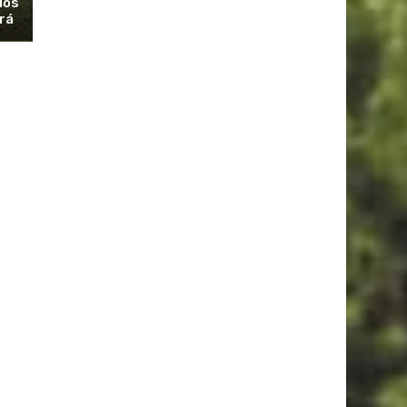
los
rá