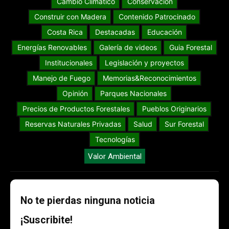
Cambio Climático
Conservación
Construir con Madera
Contenido Patrocinado
Costa Rica
Destacadas
Educación
Energías Renovables
Galería de videos
Guia Forestal
Institucionales
Legislación y proyectos
Manejo de Fuego
Memorias&Reconocimientos
Opinión
Parques Nacionales
Precios de Productos Forestales
Pueblos Originarios
Reservas Naturales Privadas
Salud
Sur Forestal
Tecnologías
Valor Ambiental
No te pierdas ninguna noticia
¡Suscribite!