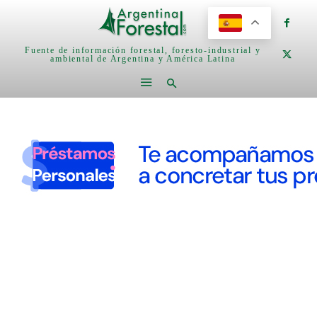
Fuente de información forestal, foresto-industrial y
ambiental de Argentina y América Latina