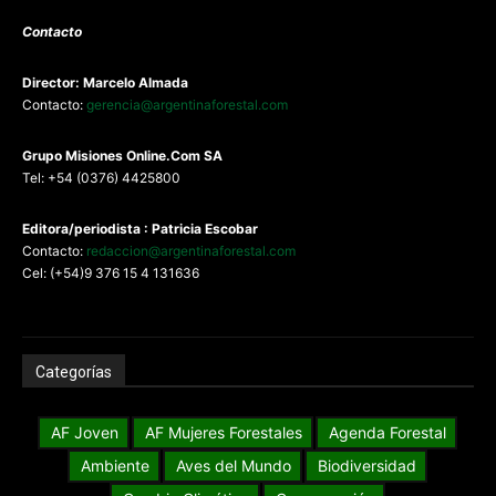
Contacto
Director: Marcelo Almada
Contacto:
gerencia@argentinaforestal.com
G
rupo Misiones
Online.Com
SA
Tel: +54 (0376) 4425800
Editora/periodista : Patricia Escobar
Contacto:
redaccion@argentinaforestal.com
Cel: (+54)9 376 15 4 131636
Categorías
AF Joven
AF Mujeres Forestales
Agenda Forestal
Ambiente
Aves del Mundo
Biodiversidad