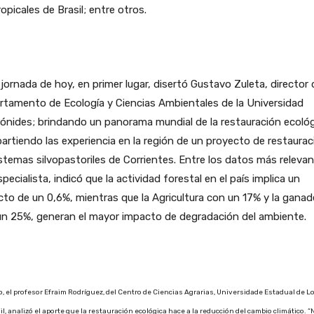
opicales de Brasil; entre otros.
 jornada de hoy, en primer lugar, disertó Gustavo Zuleta, director 
tamento de Ecología y Ciencias Ambientales de la Universidad
nides; brindando un panorama mundial de la restauración ecológ
rtiendo las experiencia en la región de un proyecto de restaurac
stemas silvopastoriles de Corrientes. Entre los datos más releva
specialista, indicó que la actividad forestal en el país implica un
to de un 0,6%, mientras que la Agricultura con un 17% y la ganad
un 25%, generan el mayor impacto de degradación del ambiente.
, el profesor Efraim Rodríguez, del Centro de Ciencias Agrarias, Universidade Estadual de L
il, analizó el aporte que la restauración ecológica hace a la reducción del cambio climático. “