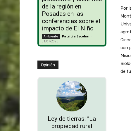
de la región en
Por l
Posadas en las
Monta
conferencias sobre el
Unive
impacto de El Niño
agrof
Patricia Escobar
-
Ambiente
Cienc
31/07/2026
con p
Misio
Biolo
Opinión
de f
Ley de tierras: “La
propiedad rural