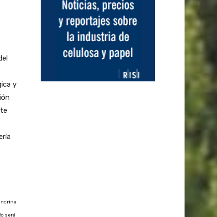
del
ica y
ión
nte
ería
ondrina
No será