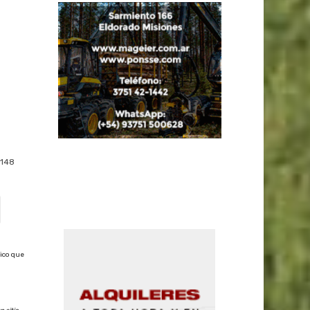
148
nico que