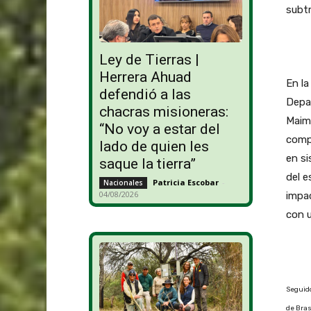
subtr
Ley de Tierras |
Herrera Ahuad
En la
defendió a las
Depar
chacras misioneras:
Maimó
“No voy a estar del
compa
lado de quien les
en si
saque la tierra”
del e
Patricia Escobar
-
Nacionales
04/08/2026
impac
con 
Seguido
de Bras