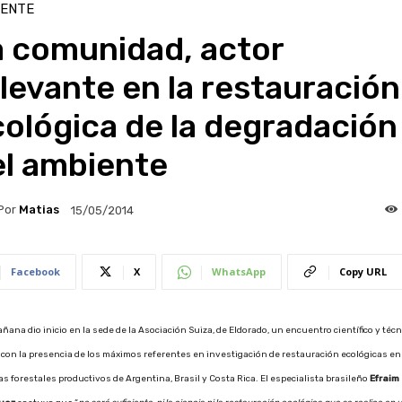
IENTE
a comunidad, actor
levante en la restauración
ológica de la degradación
el ambiente
Por
Matias
15/05/2014
Facebook
X
WhatsApp
Copy URL
ñana dio inicio en la sede de la Asociación Suiza, de Eldorado, un encuentro científico y téc
con la presencia de los máximos referentes en investigación de restauración ecológicas en
s forestales productivos de Argentina, Brasil y Costa Rica. El especialista brasileño
Efraim