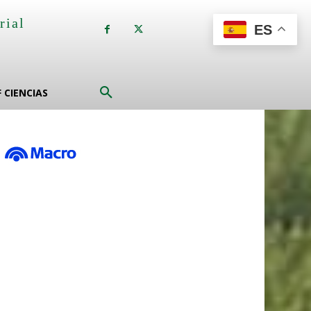
rial
ES
a
F CIENCIAS