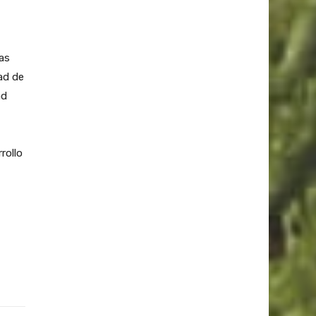
as
tad de
ad
rollo