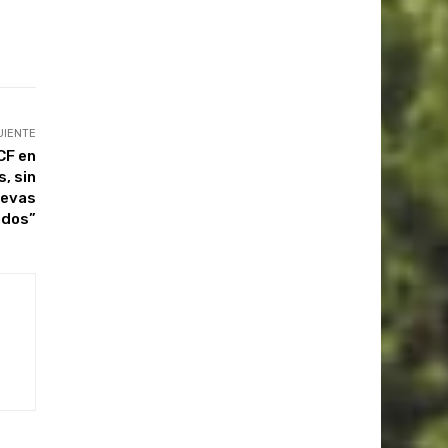
UIENTE
CF en
, sin
uevas
ados”