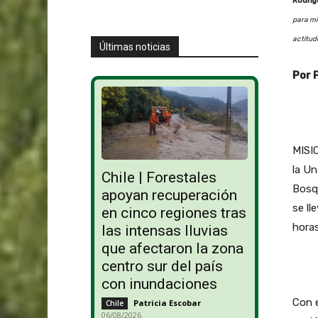
Rodríg
para mi
actitud
Últimas noticias
Por 
MISIO
la Un
Chile | Forestales
Bosqu
apoyan recuperación
se ll
en cinco regiones tras
horas
las intensas lluvias
que afectaron la zona
centro sur del país
con inundaciones
Con e
Patricia Escobar
-
Chile
06/08/2026