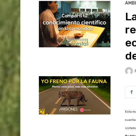
AMB
L
re
ec
d
Esta ma
cuenta 
sistema