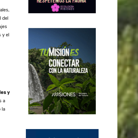
ales,
 del
ajes
 y el
les y
s a
 la