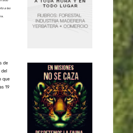
n sitio
to a las
ia.
s de
 del
o que
as 19