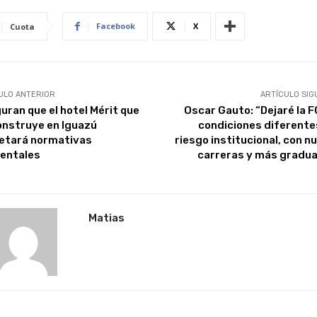
Facebook
X
Cuota
ULO ANTERIOR
ARTÍCULO SIG
uran que el hotel Mérit que
Oscar Gauto: “Dejaré la F
onstruye en Iguazú
condiciones diferentes
etará normativas
riesgo institucional, con n
entales
carreras y más gradu
Matias