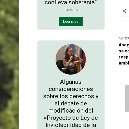
conlleva soberanía”
05/08/2026
Leer más
ARTÍC
Aseg
se c
resp
ambi
Algunas
consideraciones
sobre los derechos y
el debate de
modificación del
«Proyecto de Ley de
Inviolabilidad de la