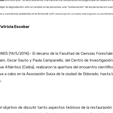
uez
sostuvo que “
no será suficiente, ni la ciencia ni la restauración ecológica que se realice en u
tigar la degradación, sino un cambio en las personas, una “restauración” de las personas en cuan
es y conciencia ambiental, en la forma de vivir
”, concluyó en un claro mensaje en su conferenc
Patricia Escobar
NES (14/5/2014).- El decano de la Facultad de Ciencias Forestale
am, Oscar Gauto y Paula Campanello, del Centro de Investigación
e Atlántico (Ceiba), realizaron la apertura del encuentro científic
eva a cabo en la Asociación Suiza de la ciudad de Eldorado, hasta l
.
l objetivo de discutir tanto aspectos teóricos de la restauración