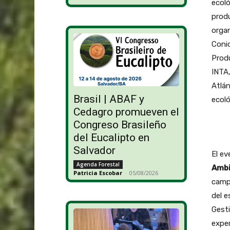
ecoló
produ
organ
Conic
Produ
INTA,
Atlán
Brasil | ABAF y
ecoló
Cedagro promueven el
Congreso Brasileño
del Eucalipto en
Salvador
El ev
Agenda Forestal
Ambi
Patricia Escobar
-
05/08/2026
camp
del e
Gesti
exper