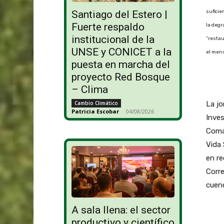
suficie
Santiago del Estero |
Fuerte respaldo
la degr
institucional de la
“restau
UNSE y CONICET a la
el mens
puesta en marcha del
proyecto Red Bosque
– Clima
La jo
Cambio Climático
Patricia Escobar
-
04/08/2026
Inves
Coma
Vida 
en re
Corre
cuenc
A sala llena: el sector
productivo y científico