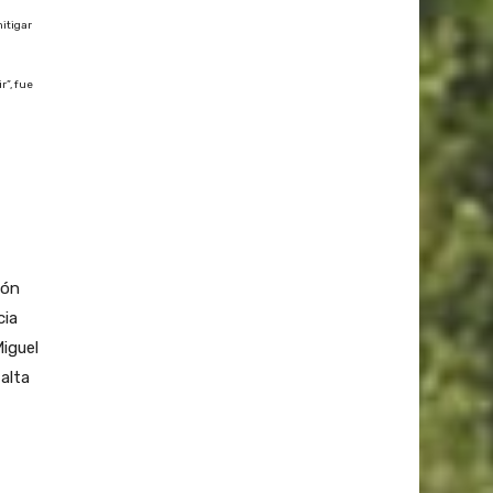
mitigar
r”, fue
ión
cia
Miguel
 alta