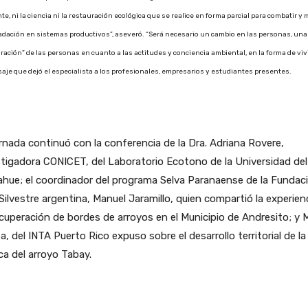
nte, ni la ciencia ni la restauración ecológica que se realice en forma parcial para combatir y 
adación en sistemas productivos”, aseveró. “Será necesario un cambio en las personas, una
ración” de las personas en cuanto a las actitudes y conciencia ambiental, en la forma de vivi
aje que dejó el especialista a los profesionales, empresarios y estudiantes presentes.
rnada continuó con la conferencia de la Dra. Adriana Rovere,
tigadora CONICET, del Laboratorio Ecotono de la Universidad del
hue; el coordinador del programa Selva Paranaense de la Fundac
Silvestre argentina, Manuel Jaramillo, quien compartió la experien
cuperación de bordes de arroyos en el Municipio de Andresito; y 
a, del INTA Puerto Rico expuso sobre el desarrollo territorial de la
a del arroyo Tabay.