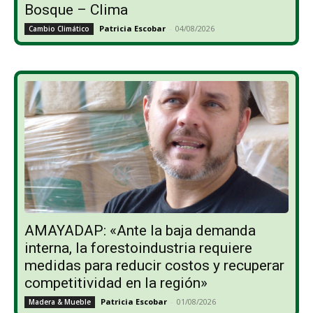
Bosque – Clima
Patricia Escobar
-
04/08/2026
Cambio Climático
AMAYADAP: «Ante la baja demanda
interna, la forestoindustria requiere
medidas para reducir costos y recuperar
competitividad en la región»
Patricia Escobar
-
01/08/2026
Madera & Mueble