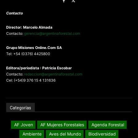
Contacto
Director: Marcelo Almada
Contacto:
gerencia@argentinaforestal.com
G
rupo Misiones
Online.Com
SA
Tel: +54 (0376) 4425800
Editora/periodista : Patricia Escobar
Contacto:
redaccion@argentinaforestal.com
Cel: (+54)9 376 15 4 131636
Categorías
AF Joven
AF Mujeres Forestales
Agenda Forestal
Ambiente
Aves del Mundo
Biodiversidad