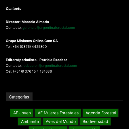
Contacto
Director: Marcelo Almada
Contacto:
gerencia@argentinaforestal.com
G
rupo Misiones
Online.Com
SA
Tel: +54 (0376) 4425800
Editora/periodista : Patricia Escobar
Contacto:
redaccion@argentinaforestal.com
Cel: (+54)9 376 15 4 131636
Categorías
AF Joven
AF Mujeres Forestales
Agenda Forestal
Ambiente
Aves del Mundo
Biodiversidad