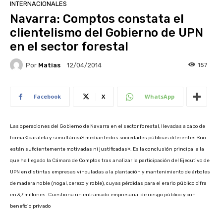
INTERNACIONALES
Navarra: Comptos constata el
clientelismo del Gobierno de UPN
en el sector forestal
Por
Matias
157
12/04/2014
Facebook
X
WhatsApp
Las operaciones del Gobierno de Navarra en el sector forestal, llevadas a cabo de
forma «paralela y simultánea» mediante dos sociedades públicas diferentes «no
están suficientemente motivadas ni justificadas». Es la conclusión principal a la
que ha llegado la Cámara de Comptos tras analizar la participación del Ejecutivo de
UPN en distintas empresas vinculadas a la plantación y mantenimiento de árboles
de madera noble (nogal, cerezo y roble), cuyas pérdidas para el erario público cifra
en 3,7 millones.
Cuestiona un entramado empresarial de riesgo público y con
beneficio privado