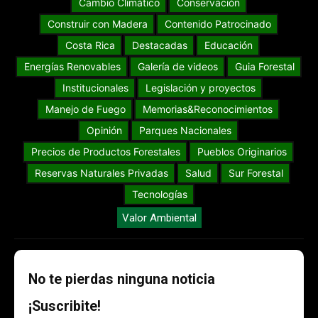
Cambio Climático
Conservación
Construir con Madera
Contenido Patrocinado
Costa Rica
Destacadas
Educación
Energías Renovables
Galería de videos
Guia Forestal
Institucionales
Legislación y proyectos
Manejo de Fuego
Memorias&Reconocimientos
Opinión
Parques Nacionales
Precios de Productos Forestales
Pueblos Originarios
Reservas Naturales Privadas
Salud
Sur Forestal
Tecnologías
Valor Ambiental
No te pierdas ninguna noticia
¡Suscribite!