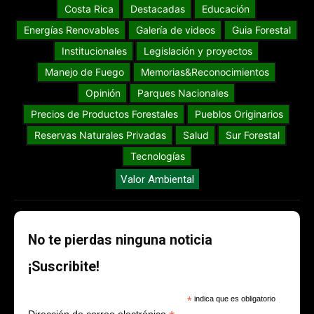
Costa Rica
Destacadas
Educación
Energías Renovables
Galería de videos
Guia Forestal
Institucionales
Legislación y proyectos
Manejo de Fuego
Memorias&Reconocimientos
Opinión
Parques Nacionales
Precios de Productos Forestales
Pueblos Originarios
Reservas Naturales Privadas
Salud
Sur Forestal
Tecnologías
Valor Ambiental
No te pierdas ninguna noticia
¡Suscribite!
*
indica que es obligatorio