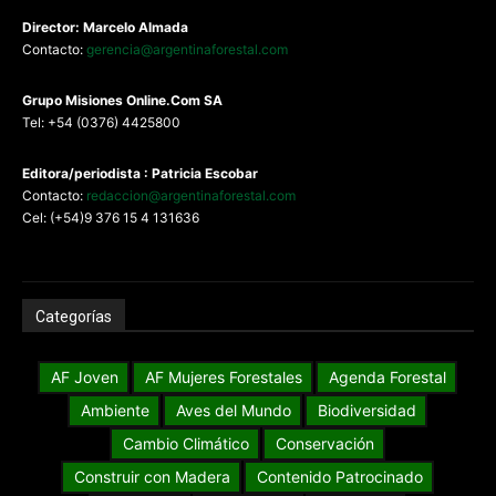
Director: Marcelo Almada
Contacto:
gerencia@argentinaforestal.com
G
rupo Misiones
Online.Com
SA
Tel: +54 (0376) 4425800
Editora/periodista : Patricia Escobar
Contacto:
redaccion@argentinaforestal.com
Cel: (+54)9 376 15 4 131636
Categorías
AF Joven
AF Mujeres Forestales
Agenda Forestal
Ambiente
Aves del Mundo
Biodiversidad
Cambio Climático
Conservación
Construir con Madera
Contenido Patrocinado