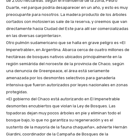
de 2.000 hectáreas. Según el intendente de la zona, Pedro
Duarte, «el parque podría desaparecer en un año, y esto es muy
preocupante para nosotros. La madera producto de los árboles
cortados con motosierras sale de la reserva, y creemos que van
directamente hacia Ciudad del Este para allí ser comercializadas
en las diversas carpinterías».
Otro pulmón sudamericano que se halla en grave peligro es «El
Impenetrable», en Argentina. Abarca cerca de cuatro millones de
hectáreas de bosques nativos ubicados principalmente en la
región semiárida del noroeste de la provincia de Chaco; según
una denuncia de Greenpeace, el área está seriamente
amenazada por los desmontes selectivos para ganadería
intensiva que fueron autorizados por leyes nacionales en zonas
protegidas.
«El gobierno del Chaco está autorizando en El Impenetrable
desmontes encubiertos que violan la Ley de Bosques. Las
topadoras dejan muy pocos árboles en pie y eliminan todo el
bosque bajo, lo que no garantiza su regeneración y es el
sustento de la mayoría de la fauna chaqueña», advierte Hernán
Giardini, coordinador de la Campaña de Bosques de la