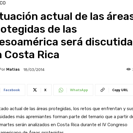
ICO
tuación actual de las área
otegidas de las
esoamérica será discutida
n Costa Rica
Por
Matias
18/03/2014
Facebook
X
WhatsApp
Copy URL
tado actual de las áreas protegidas, los retos que enfrentan y su
idades más apremiantes forman parte del temario que a partir d
martes serán analizados en Costa Rica durante el IV Congreso
americano de Áreas protegidas.