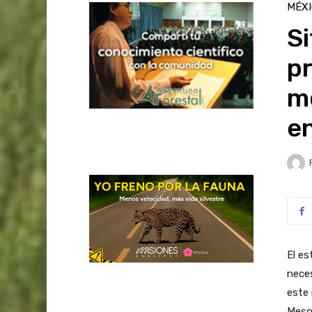
MÉX
Si
pr
m
e
El es
neces
este 
Meso