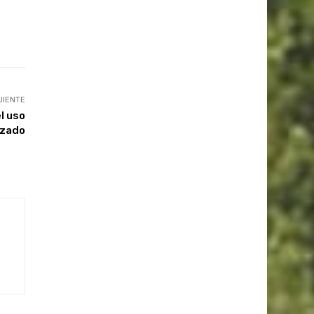
UIENTE
l uso
ozado