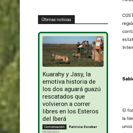
COSTA
Últimas noticias
regió
conta
esta
Inter
Kuarahy y Jasy, la
Sabi
emotiva historia de
los dos aguará guazú
rescatados que
volvieron a correr
El fo
libres en los Esteros
del Iberá
la ti
unos 
Patricia Escobar
-
Conservación
08/08/2026