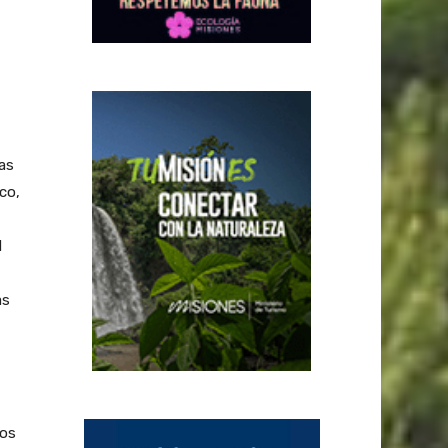
as
co,
d
as
los