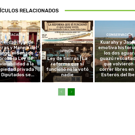
ÍCULOS RELACIONADOS
DESTACADAS
CONSERVACIÓN
in el capítulo de
Kuarahy y Jasy,
rras y Manejo del
emotiva histori
OPINIÓN
uego, el Senado
los dos aguar
probó la Ley de
Ley de tierras | La
guazú rescata
violabilidad a la
reforma que sí
que volvieron 
piedad privada :
funcionó no la votó
correr libres en 
 Diputados se...
nadie
Esteros del Ibe