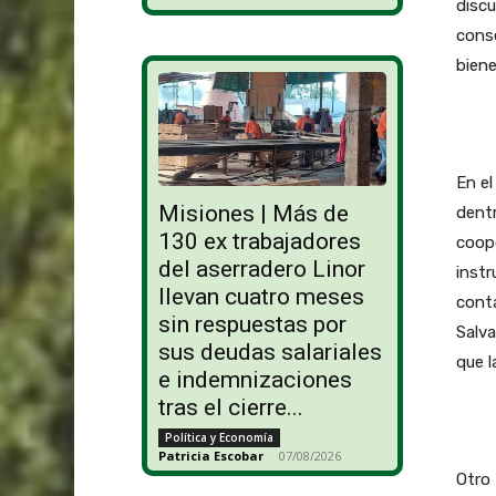
discu
conse
biene
En el
Misiones | Más de
dentr
130 ex trabajadores
coope
del aserradero Linor
instr
llevan cuatro meses
conta
sin respuestas por
Salva
sus deudas salariales
que l
e indemnizaciones
tras el cierre...
Política y Economía
Patricia Escobar
-
07/08/2026
Otro 