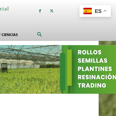
rial
ES
a
F CIENCIAS