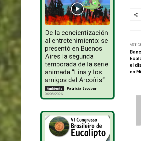
De la concientización
al entretenimiento: se
ARTÍC
presentó en Buenos
Banc
Aires la segunda
Ecol
temporada de la serie
el d
animada “Lina y los
en M
amigos del Arcoíris”
Patricia Escobar
-
Ambiente
06/08/2026