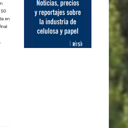
En
e 50
da en
inal
.