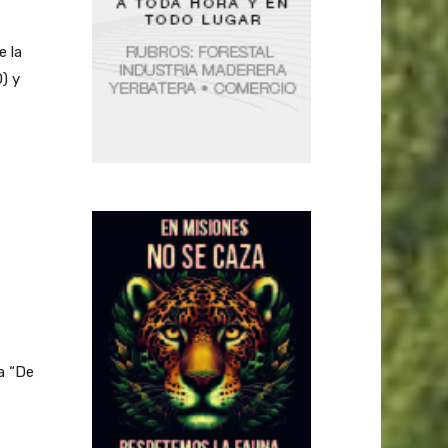
e la
) y
ma “De