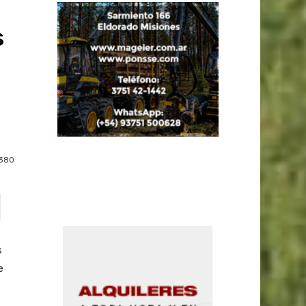
s
380
s
e