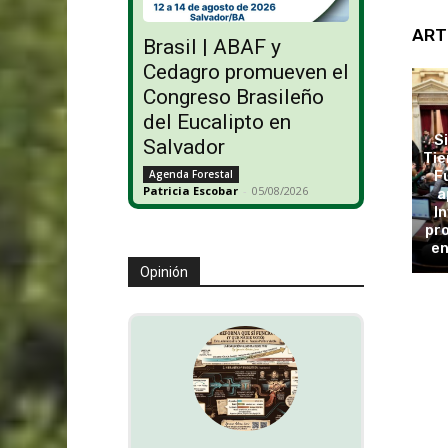
ART
Brasil | ABAF y
Cedagro promueven el
Congreso Brasileño
del Eucalipto en
S
Salvador
Tie
F
Agenda Forestal
Patricia Escobar
-
05/08/2026
a
In
pro
en
Opinión