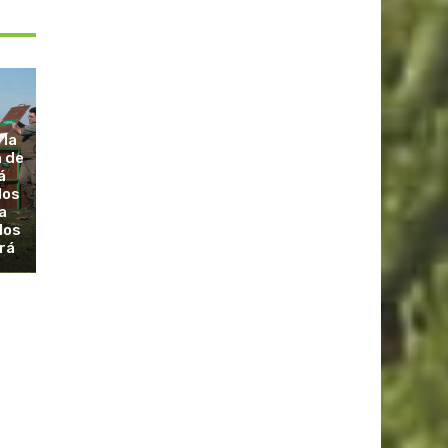
 la
a de
á
dos
a
los
rá