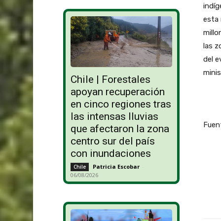
indíg
esta 
millo
las z
del e
minis
Chile | Forestales
apoyan recuperación
en cinco regiones tras
las intensas lluvias
Fuen
que afectaron la zona
centro sur del país
con inundaciones
Patricia Escobar
-
Chile
06/08/2026