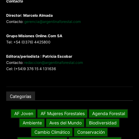
Contacto
Director: Marcelo Almada
Contacto:
gerencia@argentinaforestal.com
G
rupo Misiones
Online.Com
SA
Tel: +54 (0376) 4425800
Editora/periodista : Patricia Escobar
Contacto:
redaccion@argentinaforestal.com
Cel: (+54)9 376 15 4 131636
Categorías
AF Joven
AF Mujeres Forestales
Agenda Forestal
Ambiente
Aves del Mundo
Biodiversidad
Cambio Climático
Conservación