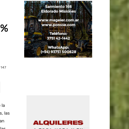
7%
147
 la
, las
ran
las