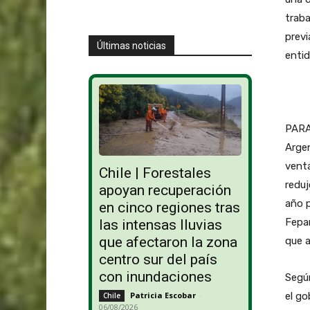
traba
previ
Últimas noticias
entid
PARAG
Argen
venta
Chile | Forestales
reduj
apoyan recuperación
año p
en cinco regiones tras
Fepam
las intensas lluvias
que afectaron la zona
que 
centro sur del país
con inundaciones
Según
el go
Patricia Escobar
-
Chile
06/08/2026