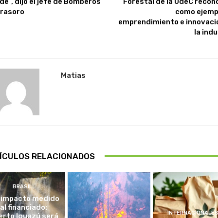
de”, dijo el jefe de Bomberos
Forestal de la UdeC recon
irasoro
como ejemp
emprendimiento e innovaci
la ind
Matias
ÍCULOS RELACIONADOS
BRASIL
 impacto medido
al financiado:
INTERNACIONALE
erto Iguazú será