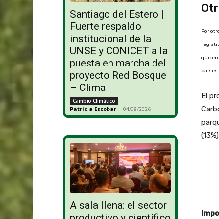
Otr
Santiago del Estero |
Fuerte respaldo
Por otr
institucional de la
registr
UNSE y CONICET a la
que en 
puesta en marcha del
países 
proyecto Red Bosque
– Clima
El pr
Cambio Climático
Carbó
Patricia Escobar
-
04/08/2026
parq
(13%)
A sala llena: el sector
Impo
productivo y científico