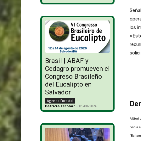
Señal
opera
los i
«Est
recur
solic
Brasil | ABAF y
Cedagro promueven el
Congreso Brasileño
del Eucalipto en
Salvador
Agenda Forestal
Den
Patricia Escobar
-
05/08/2026
Altieri
hacia e
“Es lam