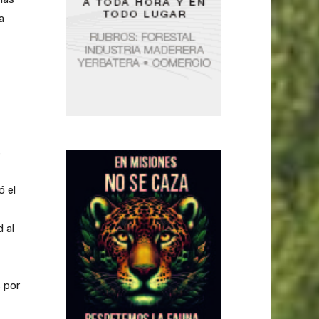
a
s
ó el
 al
 por