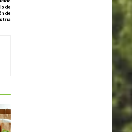
ocido
lo de
ón de
ustria
S