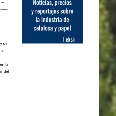
dera.
 de un
y de
ma
en la
ar del