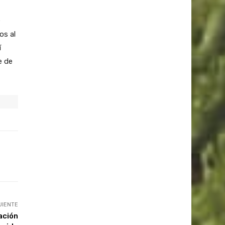
e
os al
í
e de
UIENTE
ación