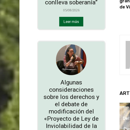
gran
conlleva soberanía”
de V
05/08/2026
Leer más
Algunas
consideraciones
ART
sobre los derechos y
el debate de
modificación del
«Proyecto de Ley de
Del
Inviolabilidad de la
Pu