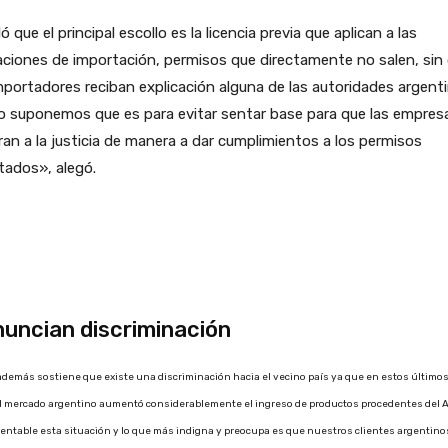
ó que el principal escollo es la licencia previa que aplican a las
ciones de importación, permisos que directamente no salen, sin
mportadores reciban explicación alguna de las autoridades argenti
o suponemos que es para evitar sentar base para que las empres
ran a la justicia de manera a dar cumplimientos a los permisos
itados», alegó.
uncian discriminación
 además sostiene que existe una discriminación hacia el vecino país ya que en estos último
l mercado argentino aumentó considerablemente el ingreso de productos procedentes del A
entable esta situación y lo que más indigna y preocupa es que nuestros clientes argentino