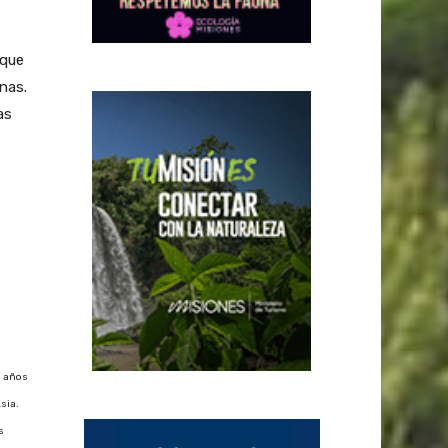
 que
nas.
as
s años
sia.
s