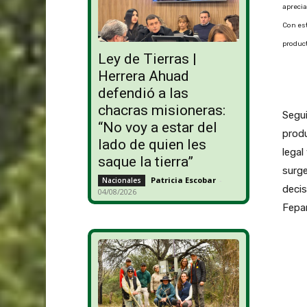
aprecia
Con es
produc
Ley de Tierras |
Herrera Ahuad
defendió a las
chacras misioneras:
Segui
“No voy a estar del
prod
lado de quien les
legal
saque la tierra”
surg
Patricia Escobar
-
Nacionales
decis
04/08/2026
Fepa