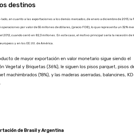
os destinos
o lado, en cuanto a las exportaciones a los demás mercados, de enero a diciembre de 2013, l
ó operaciones por valor de 55 millones de dólares, (precio FOB), lo que representa un 32% m
el 2012, cuando cerró en 82,3 millones. En este caso, el motivo principal sería la recesión de 
europeos y en los EE.UU. de América.
oducto de mayor exportación en valor monetario sigue siendo el
n Vegetal y Briquetas (36%), le siguen los pisos parquet, pisos d
uet machimbrados (18%), y las maderas aserradas, balancines, K
.
rtación de Brasil y Argentina