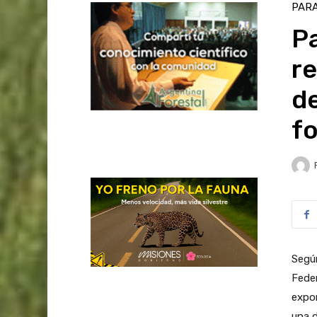
PAR
P
re
de
fo
Según
Feder
expor
una d