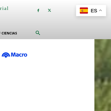
rial
ES
a
F CIENCIAS