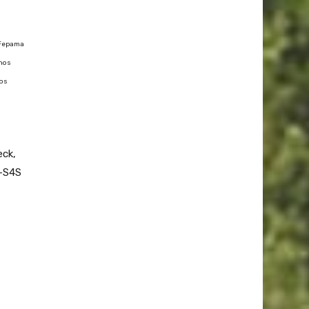
a Fepama
enos
los
eck,
D-S4S