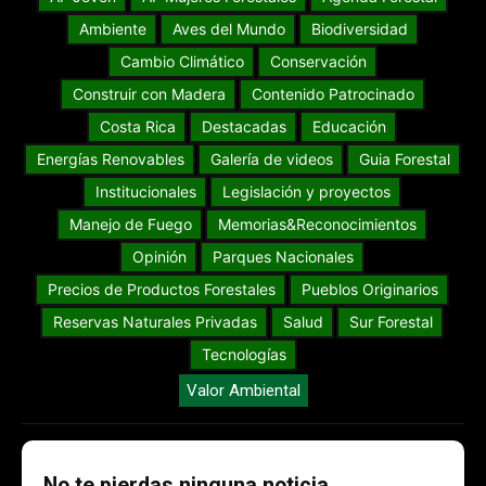
Ambiente
Aves del Mundo
Biodiversidad
Cambio Climático
Conservación
Construir con Madera
Contenido Patrocinado
Costa Rica
Destacadas
Educación
Energías Renovables
Galería de videos
Guia Forestal
Institucionales
Legislación y proyectos
Manejo de Fuego
Memorias&Reconocimientos
Opinión
Parques Nacionales
Precios de Productos Forestales
Pueblos Originarios
Reservas Naturales Privadas
Salud
Sur Forestal
Tecnologías
Valor Ambiental
No te pierdas ninguna noticia