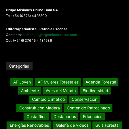
G
rupo Misiones
Online.Com
SA
Tel: +54 (0376) 4425800
Editora/periodista : Patricia Escobar
Contacto:
redaccion@argentinaforestal.com
Cel: (+54)9 376 15 4 131636
Categorías
AF Joven
AF Mujeres Forestales
Agenda Forestal
Ambiente
Aves del Mundo
Biodiversidad
Cambio Climático
Conservación
Construir con Madera
Contenido Patrocinado
Costa Rica
Destacadas
Educación
Energías Renovables
Galería de videos
Guia Forestal