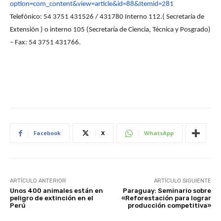
option=com_content&view=article&id=88&Itemid=281
Telefónico: 54 3751 431526 / 431780 Interno 112.( Secretaría de
Extensión ) o interno 105 (Secretaría de Ciencia, Técnica y Posgrado)
– Fax: 54 3751 431766.
Facebook
X
WhatsApp
ARTÍCULO ANTERIOR
ARTÍCULO SIGUIENTE
Unos 400 animales están en
Paraguay: Seminario sobre
peligro de extinción en el
«Reforestación para lograr
Perú
producción competitiva»