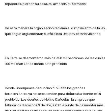
topadoras, pierden su casa, su almacén, su farmacia”.
De esta manera la organización reclama el cumplimiento de la ley,
que según arguementan el oficialista Urtubey estaría violando.
En Salta se desmontaron más de 350 mil hectáreas, de las cuales
100 mil eran zonas donde está prohibido.
Desde Greenpeace denuncian “En Salta los grandes
terratenientes ya no se esconden para deforestar donde está
prohibido. Los dueños de Molino Cañuelas, la empresa que
fabrica los Bizcochos 9 de Oro, están a punto de desmontar más
de 6 mil hectáreas de bosques nativos protegidos por la Ley de