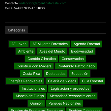
Contacto:
redaccion@argentinaforestal.com
Cel: (+54)9 376 15 4 131636
Categorías
AF Joven
AF Mujeres Forestales
Agenda Forestal
Ambiente
Aves del Mundo
Biodiversidad
Cambio Climático
Conservación
Construir con Madera
Contenido Patrocinado
Costa Rica
Destacadas
Educación
Energías Renovables
Galería de videos
Guia Forestal
Institucionales
Legislación y proyectos
Manejo de Fuego
Memorias&Reconocimientos
Opinión
Parques Nacionales
Precios de Productos Forestales
Pueblos Originarios