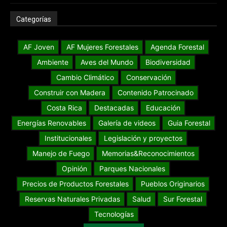
Categorías
AF Joven
AF Mujeres Forestales
Agenda Forestal
Ambiente
Aves del Mundo
Biodiversidad
Cambio Climático
Conservación
Construir con Madera
Contenido Patrocinado
Costa Rica
Destacadas
Educación
Energías Renovables
Galería de videos
Guia Forestal
Institucionales
Legislación y proyectos
Manejo de Fuego
Memorias&Reconocimientos
Opinión
Parques Nacionales
Precios de Productos Forestales
Pueblos Originarios
Reservas Naturales Privadas
Salud
Sur Forestal
Tecnologías