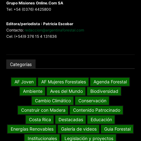
G
rupo Misiones
Online.Com
SA
Tel: +54 (0376) 4425800
Editora/periodista : Patricia Escobar
Contacto:
redaccion@argentinaforestal.com
Cel: (+54)9 376 15 4 131636
Categorías
AF Joven
AF Mujeres Forestales
Agenda Forestal
Ambiente
Aves del Mundo
Biodiversidad
Cambio Climático
Conservación
Construir con Madera
Contenido Patrocinado
Costa Rica
Destacadas
Educación
Energías Renovables
Galería de videos
Guia Forestal
Institucionales
Legislación y proyectos