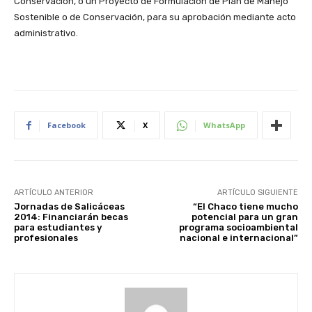
Conservación, o un Proyecto de Formulación de Plan de Manejo
Sostenible o de Conservación, para su aprobación mediante acto
administrativo.
Facebook
X
WhatsApp
ARTÍCULO ANTERIOR
ARTÍCULO SIGUIENTE
Jornadas de Salicáceas
“El Chaco tiene mucho
2014: Financiarán becas
potencial para un gran
para estudiantes y
programa socioambiental
profesionales
nacional e internacional”