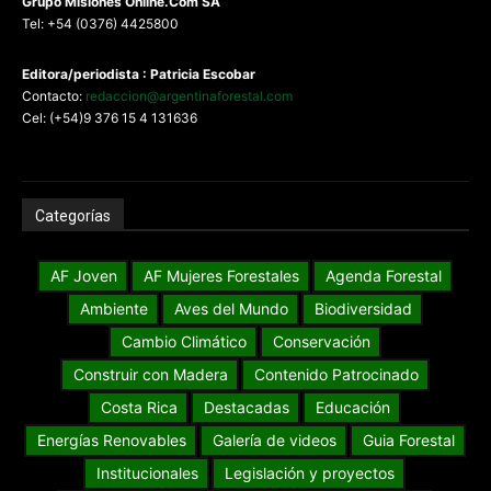
G
rupo Misiones
Online.Com
SA
Tel: +54 (0376) 4425800
Editora/periodista : Patricia Escobar
Contacto:
redaccion@argentinaforestal.com
Cel: (+54)9 376 15 4 131636
Categorías
AF Joven
AF Mujeres Forestales
Agenda Forestal
Ambiente
Aves del Mundo
Biodiversidad
Cambio Climático
Conservación
Construir con Madera
Contenido Patrocinado
Costa Rica
Destacadas
Educación
Energías Renovables
Galería de videos
Guia Forestal
Institucionales
Legislación y proyectos