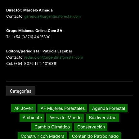
Director: Marcelo Almada
Contacto:
gerencia@argentinaforestal.com
G
rupo Misiones
Online.Com
SA
Tel: +54 (0376) 4425800
Editora/periodista : Patricia Escobar
Contacto:
redaccion@argentinaforestal.com
Cel: (+54)9 376 15 4 131636
Categorías
AF Joven
AF Mujeres Forestales
Agenda Forestal
Ambiente
Aves del Mundo
Biodiversidad
Cambio Climático
Conservación
Construir con Madera
Contenido Patrocinado