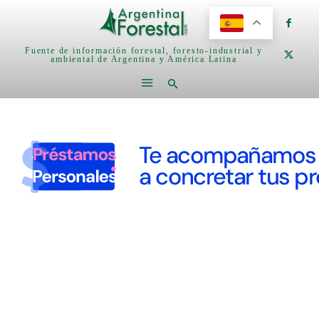
Fuente de información forestal, foresto-industrial y
ambiental de Argentina y América Latina