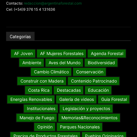
Contacto:
redaccion@argentinaforestal.com
Cel: (+54)9 376 15 4 131636
Categorías
AF Joven
AF Mujeres Forestales
Agenda Forestal
Ambiente
Aves del Mundo
Biodiversidad
Cambio Climático
Conservación
Construir con Madera
Contenido Patrocinado
Costa Rica
Destacadas
Educación
Energías Renovables
Galería de videos
Guia Forestal
Institucionales
Legislación y proyectos
Manejo de Fuego
Memorias&Reconocimientos
Opinión
Parques Nacionales
Precios de Productos Forestales
Pueblos Originarios