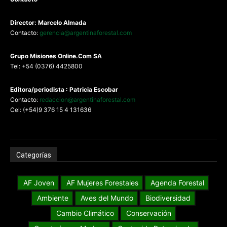
Director: Marcelo Almada
Contacto:
gerencia@argentinaforestal.com
G
rupo Misiones
Online.Com
SA
Tel: +54 (0376) 4425800
Editora/periodista : Patricia Escobar
Contacto:
redaccion@argentinaforestal.com
Cel: (+54)9 376 15 4 131636
Categorías
AF Joven
AF Mujeres Forestales
Agenda Forestal
Ambiente
Aves del Mundo
Biodiversidad
Cambio Climático
Conservación