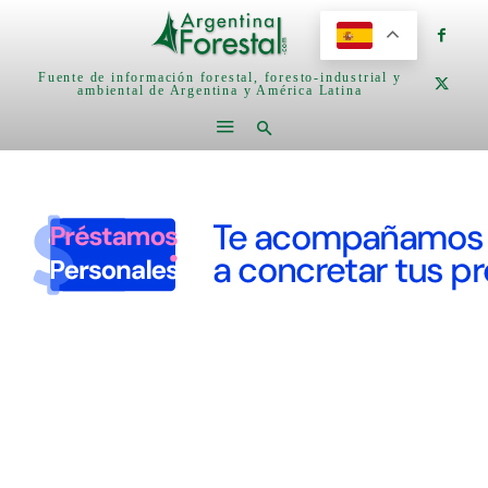
Fuente de información forestal, foresto-industrial y
ambiental de Argentina y América Latina