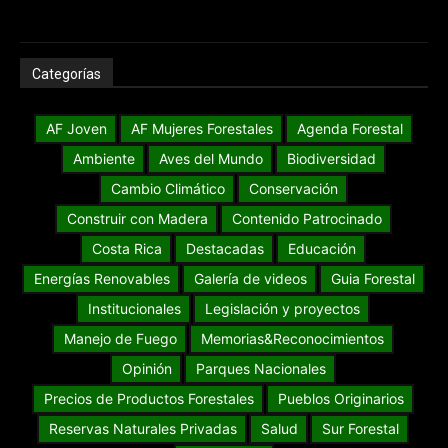
Categorías
AF Joven
AF Mujeres Forestales
Agenda Forestal
Ambiente
Aves del Mundo
Biodiversidad
Cambio Climático
Conservación
Construir con Madera
Contenido Patrocinado
Costa Rica
Destacadas
Educación
Energías Renovables
Galería de videos
Guia Forestal
Institucionales
Legislación y proyectos
Manejo de Fuego
Memorias&Reconocimientos
Opinión
Parques Nacionales
Precios de Productos Forestales
Pueblos Originarios
Reservas Naturales Privadas
Salud
Sur Forestal