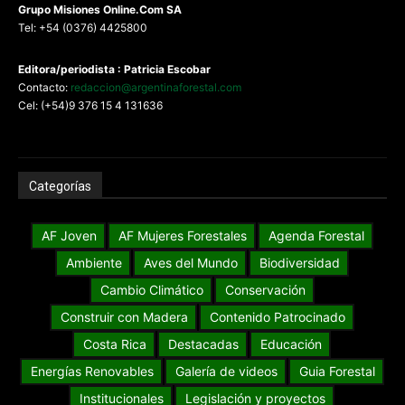
G
rupo Misiones
Online.Com
SA
Tel: +54 (0376) 4425800
Editora/periodista : Patricia Escobar
Contacto:
redaccion@argentinaforestal.com
Cel: (+54)9 376 15 4 131636
Categorías
AF Joven
AF Mujeres Forestales
Agenda Forestal
Ambiente
Aves del Mundo
Biodiversidad
Cambio Climático
Conservación
Construir con Madera
Contenido Patrocinado
Costa Rica
Destacadas
Educación
Energías Renovables
Galería de videos
Guia Forestal
Institucionales
Legislación y proyectos