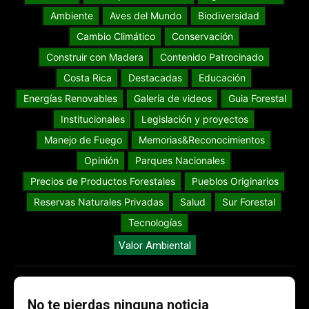
Ambiente
Aves del Mundo
Biodiversidad
Cambio Climático
Conservación
Construir con Madera
Contenido Patrocinado
Costa Rica
Destacadas
Educación
Energías Renovables
Galería de videos
Guia Forestal
Institucionales
Legislación y proyectos
Manejo de Fuego
Memorias&Reconocimientos
Opinión
Parques Nacionales
Precios de Productos Forestales
Pueblos Originarios
Reservas Naturales Privadas
Salud
Sur Forestal
Tecnologías
Valor Ambiental
No te pierdas ninguna noticia