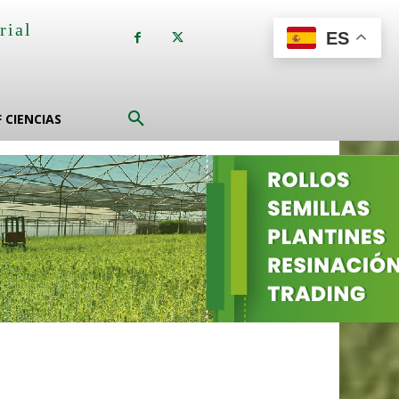
rial
ES
a
F CIENCIAS