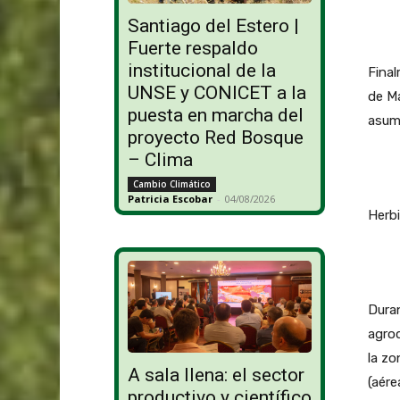
Santiago del Estero |
Fuerte respaldo
institucional de la
Final
UNSE y CONICET a la
de Ma
puesta en marcha del
asumi
proyecto Red Bosque
– Clima
Cambio Climático
Patricia Escobar
-
04/08/2026
Herbi
Duran
agroq
la zo
A sala llena: el sector
(aére
productivo y científico