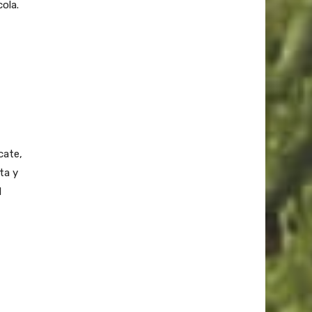
ola.
cate,
ta y
l