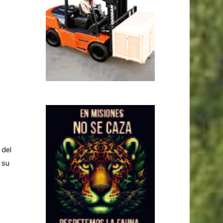
 del
 su