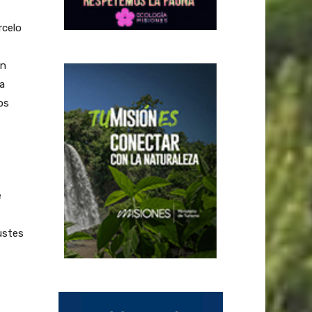
rcelo
an
La
os
e
ustes