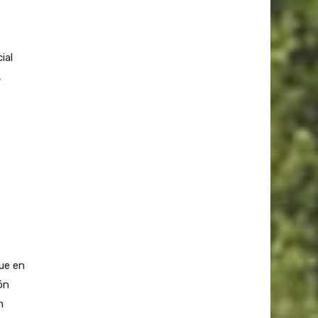
ial
,
que en
ón
n