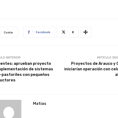
Facebook
X
Cuota
ULO ANTERIOR
ARTÍCULO SIG
ientes: aprueban proyecto
Proyectos de Arauco y
mplementación de sistemas
iniciarían operación con cel
o-pastoriles con pequeños
a
uctores
Matias