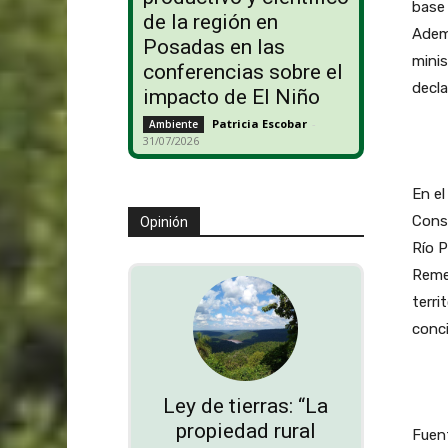
base 
de la región en
Ademá
Posadas en las
minis
conferencias sobre el
decla
impacto de El Niño
Patricia Escobar
-
Ambiente
31/07/2026
En el
Const
Opinión
Río P
Remed
terri
conci
Ley de tierras: “La
propiedad rural
Fuent