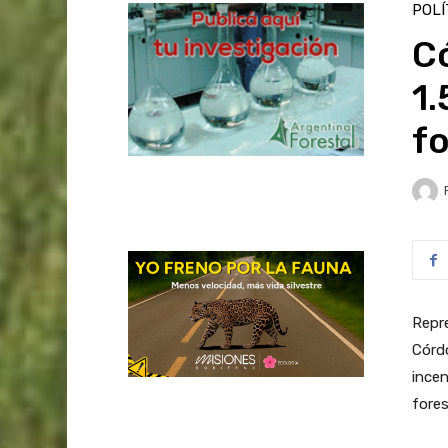
POLÍ
C
1.
f
Repre
Córdo
incen
fores