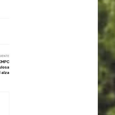
UIENTE
 CMPC
ulosa
l alza