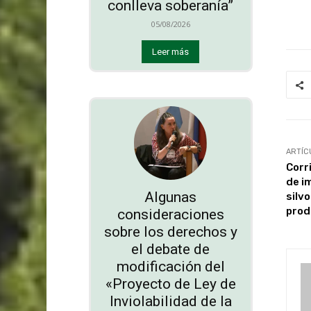
conlleva soberanía”
05/08/2026
Leer más
ARTÍC
Corr
de i
Algunas
silv
prod
consideraciones
sobre los derechos y
el debate de
modificación del
«Proyecto de Ley de
Inviolabilidad de la