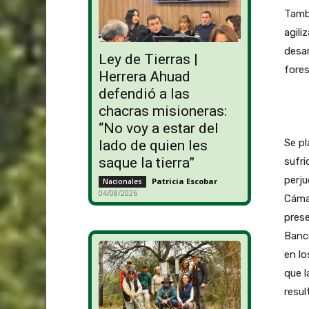
Tambi
agili
desar
Ley de Tierras |
fores
Herrera Ahuad
defendió a las
chacras misioneras:
“No voy a estar del
Se pl
lado de quien les
saque la tierra”
sufri
perju
Patricia Escobar
-
Nacionales
04/08/2026
Cámar
prese
Banco
en lo
que 
resul