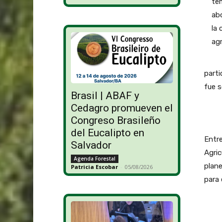
part
fue s
Brasil | ABAF y
Cedagro promueven el
Congreso Brasileño
del Eucalipto en
Entre
Salvador
Agric
Agenda Forestal
plane
Patricia Escobar
-
05/08/2026
para 