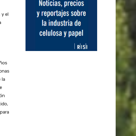
 y el
a
años
zonas
 la
e
ión
ido,
 para