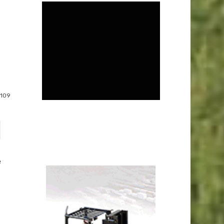
109
e