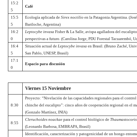
15:2
Café
5
15:5
Ecología aplicada de
Sirex noctilio
en la Patagonia Argentina. (José
5
Bariloche, Argentina)
16:2
Leptocybe invasa
Fisher & La Salle, avispa agalladora del eucalipto
0
perspectivas a futuro. (Carolina Jorge, PDU Forestal Tacuarembó, U
16:4
Situación actual de
Leptocybe invasa
en Brasil. (Bruno Zaché, Univ
5
San Pablo, UNESP, Brasil)
17:1
Espacio para discusión
0
Viernes 15 Noviembre
Proyecto: “Nivelación de las capacidades regionales para el control
8:30
chinche del eucalipto”: cinco años de cooperación regional en el
(Gonzalo Martínez, INIA)
Cleruchoides noackae
para el control biológico de
Thaumastocoris
8:55
(Leonardo Barbosa, EMBRAPA, Brasil)
Identificación, caracterización y patogenicidad de un hongo ento