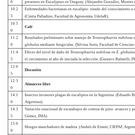
0
presentes en
Eucalyptus
en Uruguay. (
Alejandro González, Montes d
10:2
Enfermedades bacterianas en eucalipto: estado del conocimiento a n
5
(Cintia Palladino, Facultad de Agronomía, UdelaR).
10:5
Café
0
11:2
Resultados preliminares sobre manejo de
Teratosphaeria nubilosa
0
globulus
mediante fungicidas.
(
Silvina Soria, Facultad de Ciencias-
11:4
Efecto del nivel de daño de
Teratosphaeria nubilosa
en
E. globulus
5
el crecimiento al año de iniciada la infección. (Gustavo Balmelli, I
12:0
Discusión
5
12:3
Almuerzo libre
0
14:1
Insectos invasores plagas de eucaliptos en la Argentina. (Eduardo B
0
Argentina).
14:3
Variación estacional de escarabajos de corteza de pino: avances y p
5
Gómez, INIA)
15:0
Hongos manchadores de madera. (Andrés de Errasti, CIEPAF, Argent
0