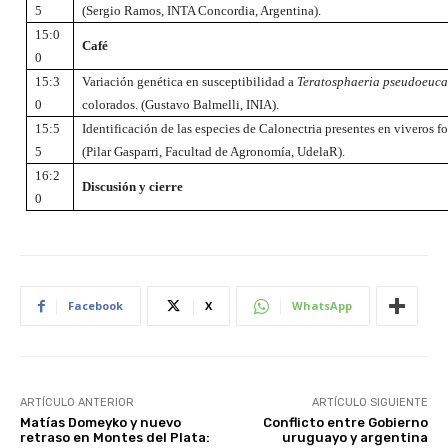
5
(Sergio Ramos, INTA Concordia, Argentina).
15:0
Café
0
15:3
Variación genética en susceptibilidad a
Teratosphaeria pseudoeuca
0
colorados. (Gustavo Balmelli, INIA).
15:5
Identificación de las especies de Calonectria presentes en viveros f
5
(Pilar Gasparri, Facultad de Agronomía, UdelaR).
16:2
Discusión y cierre
0
Facebook
X
WhatsApp
ARTÍCULO ANTERIOR
ARTÍCULO SIGUIENTE
Matías Domeyko y nuevo
Conflicto entre Gobierno
retraso en Montes del Plata:
uruguayo y argentina