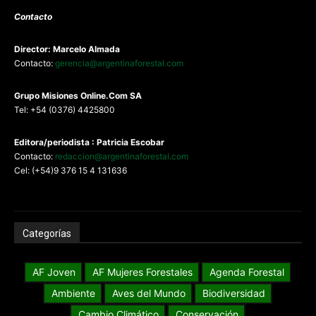
Contacto
Director: Marcelo Almada
Contacto:
gerencia@argentinaforestal.com
G
rupo Misiones
Online.Com
SA
Tel: +54 (0376) 4425800
Editora/periodista : Patricia Escobar
Contacto:
redaccion@argentinaforestal.com
Cel: (+54)9 376 15 4 131636
Categorías
AF Joven
AF Mujeres Forestales
Agenda Forestal
Ambiente
Aves del Mundo
Biodiversidad
Cambio Climático
Conservación