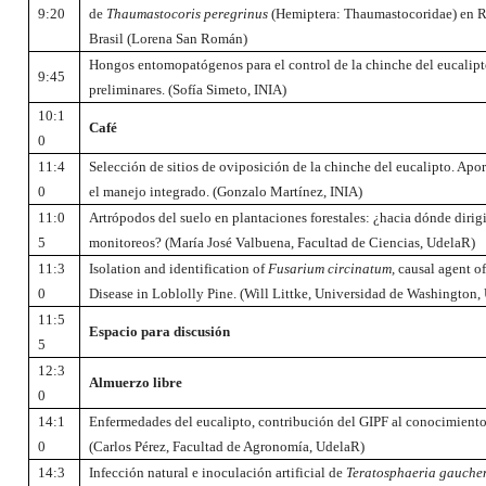
9:20
de
Thaumastocoris peregrinus
(Hemiptera: Thaumastocoridae) en R
Brasil (Lorena San Román)
Hongos entomopatógenos para el control de la chinche del eucalipt
9:45
preliminares. (Sofía Simeto, INIA)
10:1
Café
0
11:4
Selección de sitios de oviposición de la chinche del eucalipto. Apor
0
el manejo integrado. (Gonzalo Martínez, INIA)
11:0
Artrópodos del suelo en plantaciones forestales: ¿hacia dónde dirigi
5
monitoreos?
(María José Valbuena, Facultad de Ciencias, UdelaR)
11:3
Isolation and identification of
Fusarium circinatum,
causal agent of
0
Disease in Loblolly Pine. (Will Littke, Universidad de Washington,
11:5
Espacio para discusión
5
12:3
Almuerzo libre
0
14:1
Enfermedades del eucalipto, contribución del GIPF al conocimiento 
0
(Carlos Pérez, Facultad de Agronomía, UdelaR)
14:3
Infección natural e inoculación artificial de
Teratosphaeria gauchen