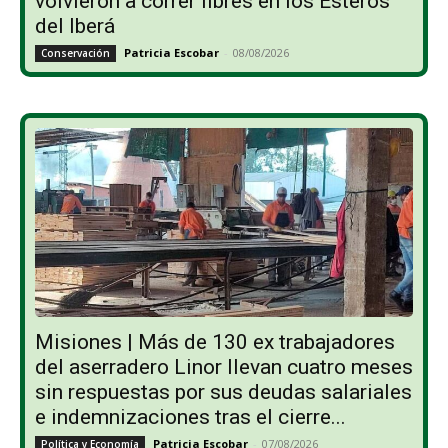
volvieron a correr libres en los Esteros
del Iberá
Patricia Escobar
-
08/08/2026
Conservación
Misiones | Más de 130 ex trabajadores
del aserradero Linor llevan cuatro meses
sin respuestas por sus deudas salariales
e indemnizaciones tras el cierre...
Patricia Escobar
-
07/08/2026
Política y Economía