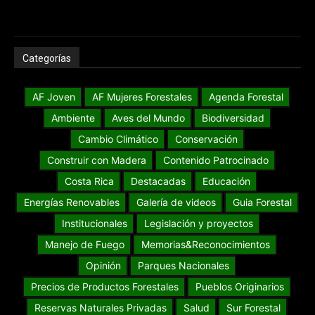
Categorías
AF Joven
AF Mujeres Forestales
Agenda Forestal
Ambiente
Aves del Mundo
Biodiversidad
Cambio Climático
Conservación
Construir con Madera
Contenido Patrocinado
Costa Rica
Destacadas
Educación
Energías Renovables
Galería de videos
Guia Forestal
Institucionales
Legislación y proyectos
Manejo de Fuego
Memorias&Reconocimientos
Opinión
Parques Nacionales
Precios de Productos Forestales
Pueblos Originarios
Reservas Naturales Privadas
Salud
Sur Forestal