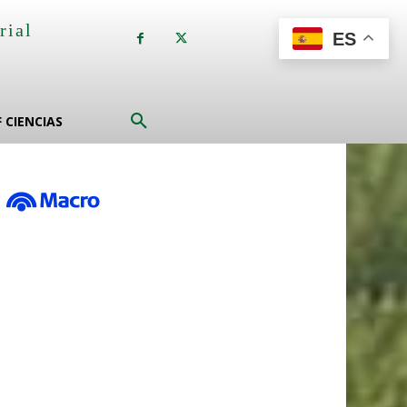
rial
ES
a
F CIENCIAS