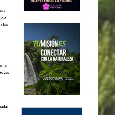
esa
mbio
n los
orma
yectos
cular