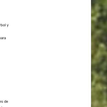
rbol y
para
es de