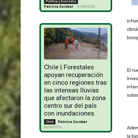
Política y Economía
Patricia Escobar
-
07/08/2026
infor
climá
bosqu
Chile | Forestales
El nu
apoyan recuperación
Inves
en cinco regiones tras
inter
las intensas lluvias
sobre
que afectaron la zona
centro sur del país
con inundaciones
Patricia Escobar
-
Chile
06/08/2026
Ademá
la bi