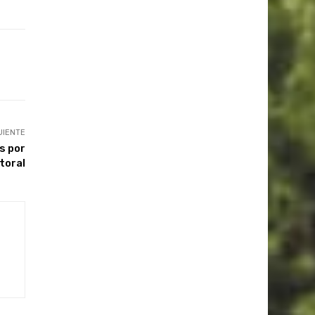
UIENTE
s por
itoral