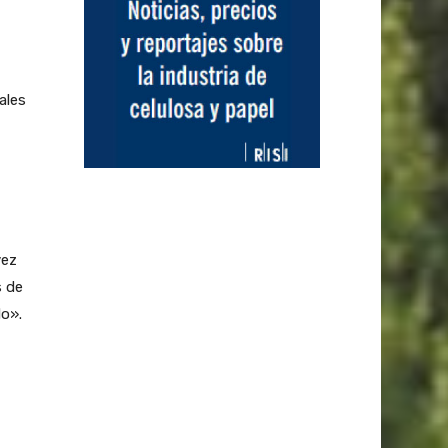
ales
vez
s de
do».