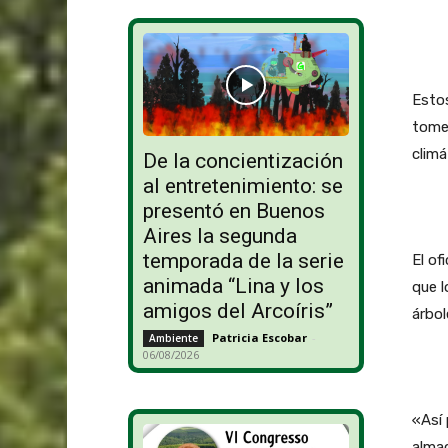
Estos
tome
climá
De la concientización
al entretenimiento: se
presentó en Buenos
Aires la segunda
temporada de la serie
El of
animada “Lina y los
que 
amigos del Arcoíris”
árbol
Patricia Escobar
-
Ambiente
06/08/2026
«Así 
alma