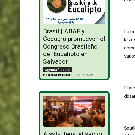
Brasil | ABAF y
La he
Cedagro promueven el
las r
Congreso Brasileño
como 
del Eucalipto en
vario
Salvador
Agenda Forestal
Patricia Escobar
-
05/08/2026
El ac
desar
Según
A sala llena: el sector