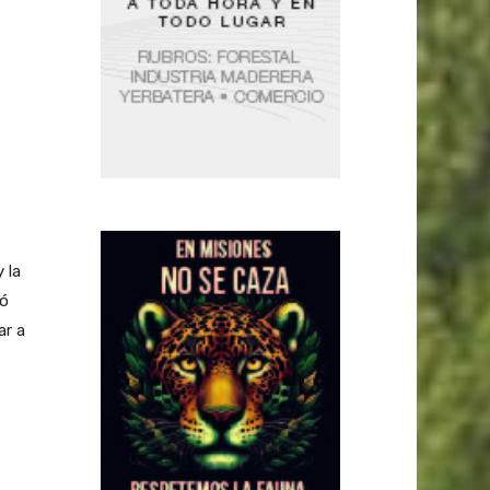
 la
zó
ar a