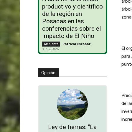
árbol
productivo y científico
árbol
de la región en
zonas
Posadas en las
conferencias sobre el
impacto de El Niño
Patricia Escobar
-
Ambiente
El or
31/07/2026
para 
punto
Opinión
Preci
de la
inver
incre
Ley de tierras: “La