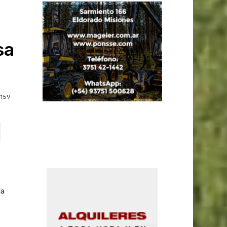
sa
159
la