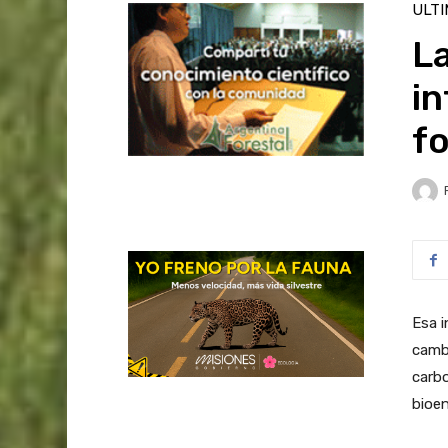
ULT
L
in
fo
Esa i
cambi
carbo
bioen