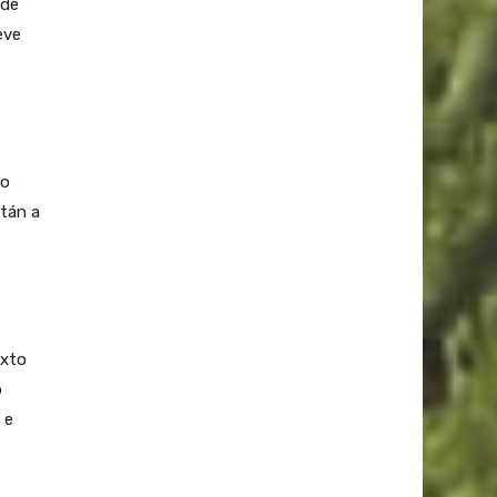
 de
eve
lo
stán a
exto
o
 e