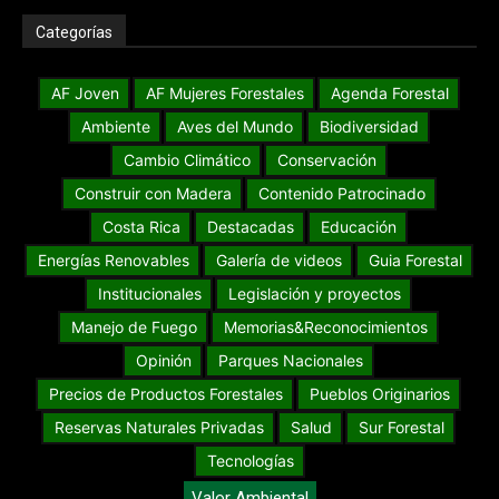
Categorías
AF Joven
AF Mujeres Forestales
Agenda Forestal
Ambiente
Aves del Mundo
Biodiversidad
Cambio Climático
Conservación
Construir con Madera
Contenido Patrocinado
Costa Rica
Destacadas
Educación
Energías Renovables
Galería de videos
Guia Forestal
Institucionales
Legislación y proyectos
Manejo de Fuego
Memorias&Reconocimientos
Opinión
Parques Nacionales
Precios de Productos Forestales
Pueblos Originarios
Reservas Naturales Privadas
Salud
Sur Forestal
Tecnologías
Valor Ambiental