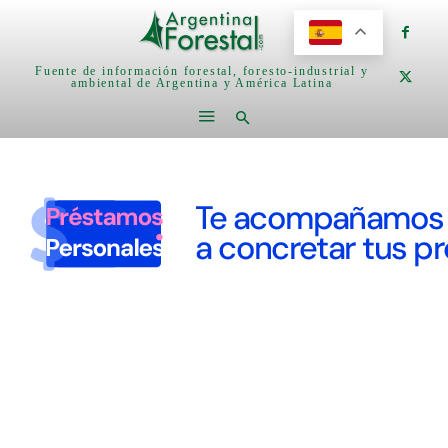
Fuente de información forestal, foresto-industrial y
ambiental de Argentina y América Latina