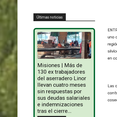
Últimas noticias
ENTRE
uno d
regió
silví
en c
Misiones | Más de
130 ex trabajadores
del aserradero Linor
llevan cuatro meses
Las 
sin respuestas por
contr
sus deudas salariales
cose
e indemnizaciones
tras el cierre...