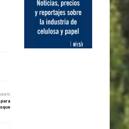
UIENTE
 para
osque