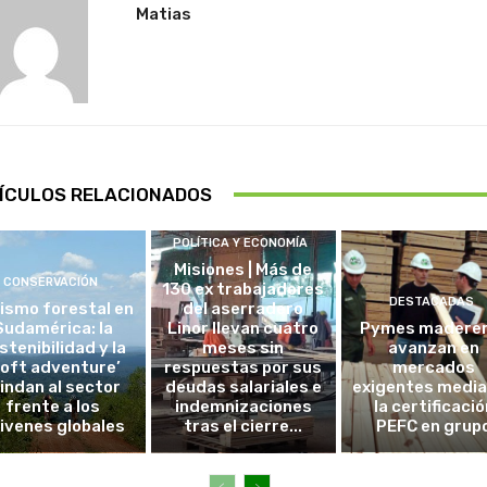
Matias
ÍCULOS RELACIONADOS
POLÍTICA Y ECONOMÍA
Misiones | Más de
CONSERVACIÓN
130 ex trabajadores
DESTACADAS
ismo forestal en
del aserradero
Sudamérica: la
Linor llevan cuatro
Pymes madere
stenibilidad y la
meses sin
avanzan en
soft adventure’
respuestas por sus
mercados
lindan al sector
deudas salariales e
exigentes medi
frente a los
indemnizaciones
la certificació
ivenes globales
tras el cierre...
PEFC en grup