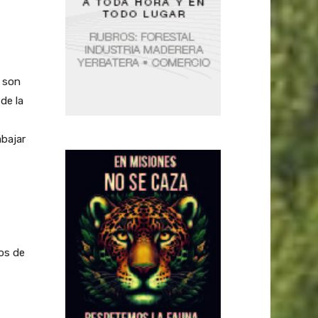
y son
de la
abajar
tos de