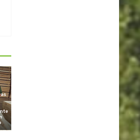
ras
ante
n
o