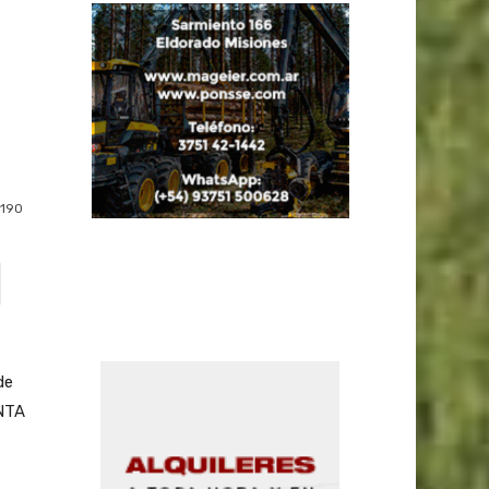
190
de
INTA