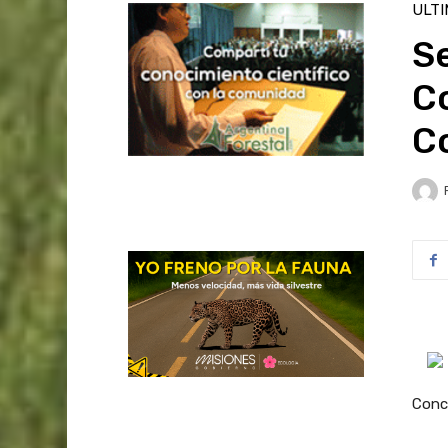
ULT
S
Co
C
Conc