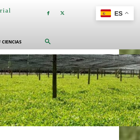
rial
ES
a
F CIENCIAS