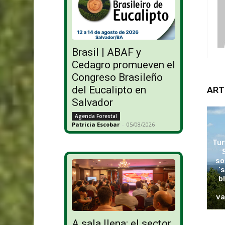
Brasil | ABAF y
Cedagro promueven el
Congreso Brasileño
del Eucalipto en
ART
Salvador
Agenda Forestal
Patricia Escobar
-
05/08/2026
Tur
so
‘
b
va
A sala llena: el sector