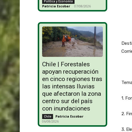
Política y Economía
Patricia Escobar
-
07/08/2026
Desti
Corri
Chile | Forestales
apoyan recuperación
en cinco regiones tras
Temas
las intensas lluvias
que afectaron la zona
1. Fo
centro sur del país
con inundaciones
2. Fi
Patricia Escobar
-
Chile
06/08/2026
3. El