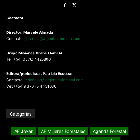
Contacto
Director: Marcelo Almada
Contacto:
gerencia@argentinaforestal.com
G
rupo Misiones
Online.Com
SA
Tel: +54 (0376) 4425800
Editora/periodista : Patricia Escobar
Contacto:
redaccion@argentinaforestal.com
Cel: (+54)9 376 15 4 131636
Categorías
AF Joven
AF Mujeres Forestales
Agenda Forestal