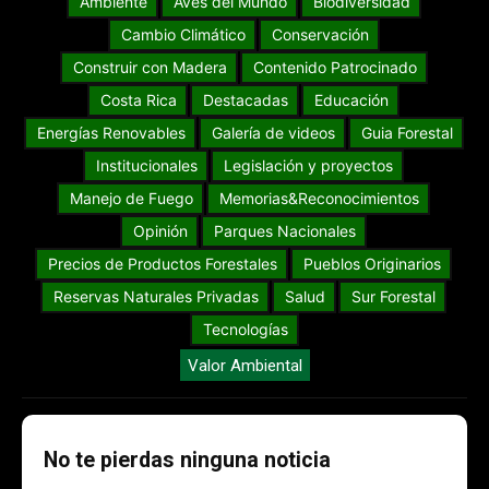
Ambiente
Aves del Mundo
Biodiversidad
Cambio Climático
Conservación
Construir con Madera
Contenido Patrocinado
Costa Rica
Destacadas
Educación
Energías Renovables
Galería de videos
Guia Forestal
Institucionales
Legislación y proyectos
Manejo de Fuego
Memorias&Reconocimientos
Opinión
Parques Nacionales
Precios de Productos Forestales
Pueblos Originarios
Reservas Naturales Privadas
Salud
Sur Forestal
Tecnologías
Valor Ambiental
No te pierdas ninguna noticia