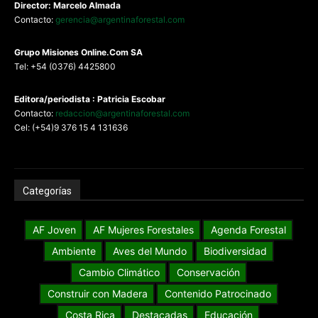
Director: Marcelo Almada
Contacto:
gerencia@argentinaforestal.com
G
rupo Misiones
Online.Com
SA
Tel: +54 (0376) 4425800
Editora/periodista : Patricia Escobar
Contacto:
redaccion@argentinaforestal.com
Cel: (+54)9 376 15 4 131636
Categorías
AF Joven
AF Mujeres Forestales
Agenda Forestal
Ambiente
Aves del Mundo
Biodiversidad
Cambio Climático
Conservación
Construir con Madera
Contenido Patrocinado
Costa Rica
Destacadas
Educación