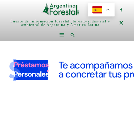
Fuente de información forestal, foresto-industrial y
ambiental de Argentina y América Latina