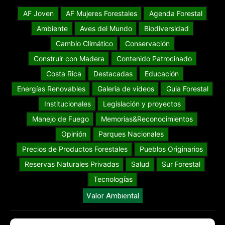
AF Joven
AF Mujeres Forestales
Agenda Forestal
Ambiente
Aves del Mundo
Biodiversidad
Cambio Climático
Conservación
Construir con Madera
Contenido Patrocinado
Costa Rica
Destacadas
Educación
Energías Renovables
Galería de videos
Guia Forestal
Institucionales
Legislación y proyectos
Manejo de Fuego
Memorias&Reconocimientos
Opinión
Parques Nacionales
Precios de Productos Forestales
Pueblos Originarios
Reservas Naturales Privadas
Salud
Sur Forestal
Tecnologías
Valor Ambiental