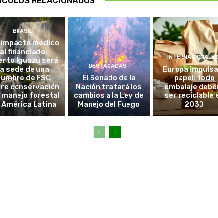
ÍCULOS RELACIONADOS
BRASIL
 impacto medido
al financiado:
INTERNACIONALE
erto Iguazú será
DESTACADAS
la sede de una
Europa impulsa
cumbre de FSC
El Senado de la
papel: todo
re conservación
Nación tratará los
embalaje debe
l manejo forestal
cambios a la Ley de
ser reciclable 
 América Latina
Manejo del Fuego
2030