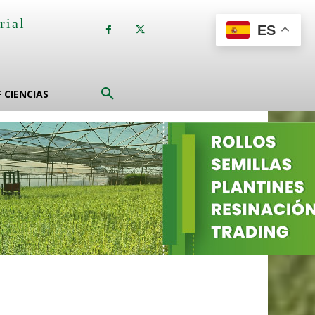
rial
ES
a
F CIENCIAS