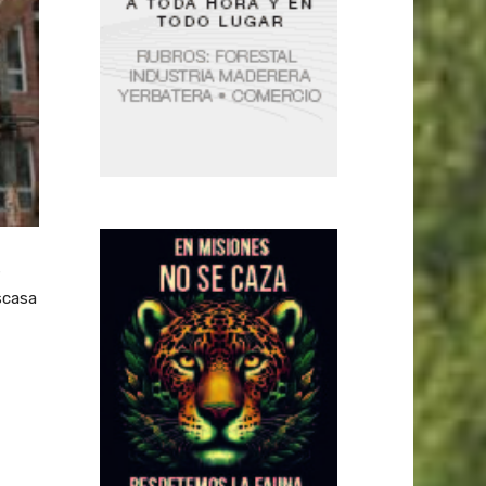
s
scasa