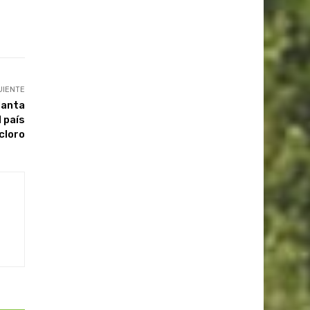
UIENTE
lanta
 país
cloro