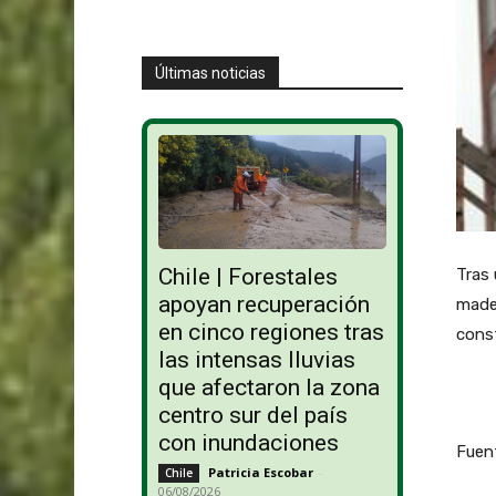
Últimas noticias
Chile | Forestales
Tras 
apoyan recuperación
mader
en cinco regiones tras
cons
las intensas lluvias
que afectaron la zona
centro sur del país
con inundaciones
Fuen
Patricia Escobar
-
Chile
06/08/2026