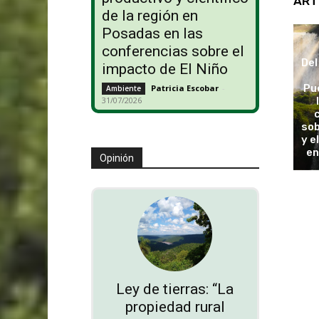
ART
de la región en
Posadas en las
conferencias sobre el
Del
impacto de El Niño
Pu
Patricia Escobar
-
Ambiente
31/07/2026
sob
y e
en
Opinión
Ley de tierras: “La
propiedad rural