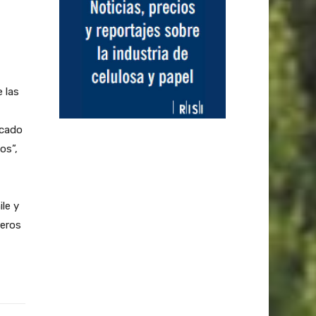
e las
rcado
os”,
le y
reros