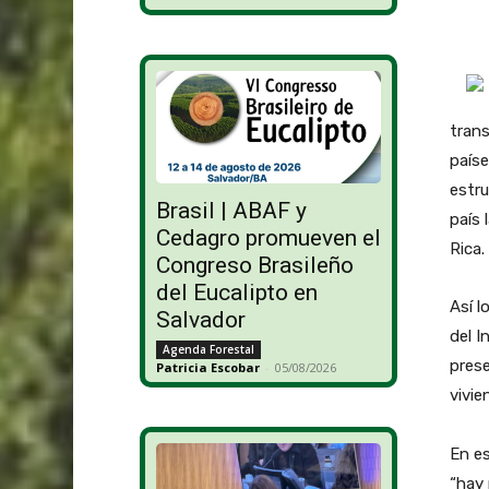
trans
paíse
estr
Brasil | ABAF y
país 
Cedagro promueven el
Rica.
Congreso Brasileño
del Eucalipto en
Así l
Salvador
del I
Agenda Forestal
pres
Patricia Escobar
-
05/08/2026
vivie
En es
“hay 