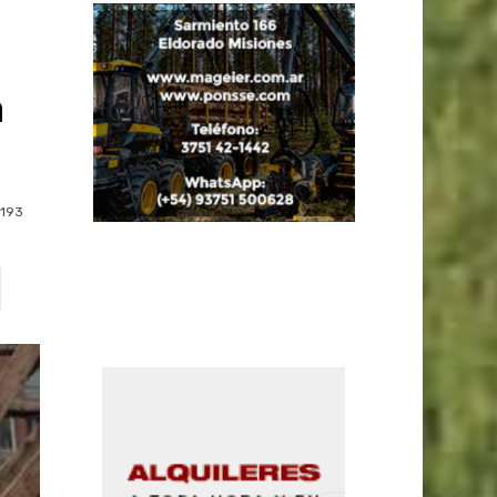
o
a
193