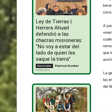
benef
const
Ley de Tierras |
A jui
Herrera Ahuad
vivie
defendió a las
cuale
chacras misioneras:
“No voy a estar del
remod
lado de quien les
que i
saque la tierra”
acot
Patricia Escobar
-
Nacionales
04/08/2026
La gi
las 
del 