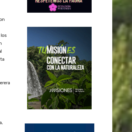
Con
 los
n
l
sta
erera
a,