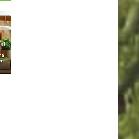
S
 al
rá
en