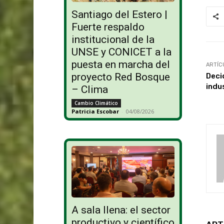
Santiago del Estero |
Fuerte respaldo
institucional de la
UNSE y CONICET a la
puesta en marcha del
ARTÍC
proyecto Red Bosque
Deci
indus
– Clima
Cambio Climático
Patricia Escobar
-
04/08/2026
A sala llena: el sector
productivo y científico