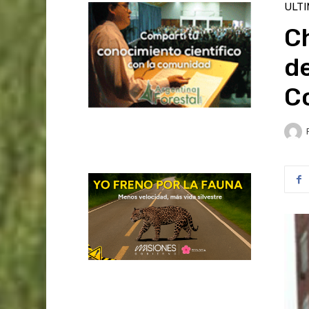
ULT
Ch
de
C