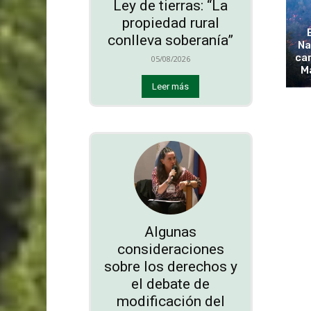
Ley de tierras: “La
propiedad rural
conlleva soberanía”
Na
cam
05/08/2026
M
Leer más
Algunas
consideraciones
sobre los derechos y
el debate de
modificación del