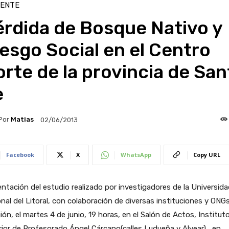
IENTE
érdida de Bosque Nativo y
esgo Social en el Centro
rte de la provincia de San
e
Por
Matias
02/06/2013
Facebook
X
WhatsApp
Copy URL
ntación del estudio realizado por investigadores de la Universida
nal del Litoral, con colaboración de diversas instituciones y ONG
gión, el martes 4 de junio, 19 horas, en el Salón de Actos, Institut
ior de Profesorado Ángel Cárcano(calles Ludueña y Alvear) , en