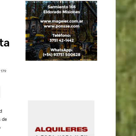
ta
179
d
s de
o