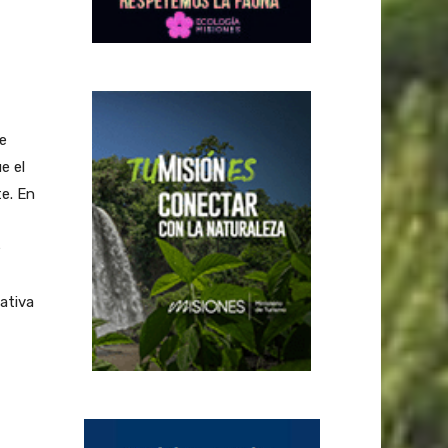
e
e el
e. En
e
iativa