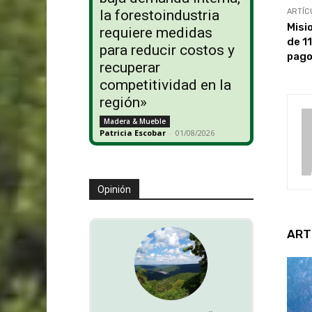
ARTÍC
la forestoindustria
Misi
requiere medidas
de 11
para reducir costos y
pago
recuperar
competitividad en la
región»
Madera & Mueble
Patricia Escobar
-
01/08/2026
Opinión
ART