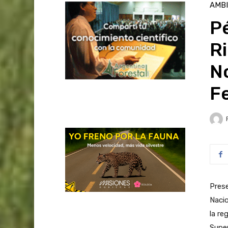
AMB
P
Ri
No
F
Prese
Nacio
la re
Super