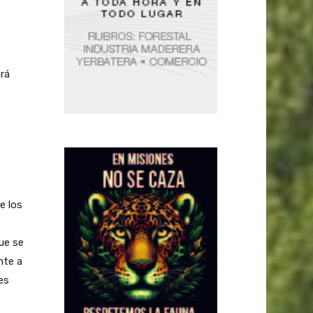
ará
e los
que se
nte a
es