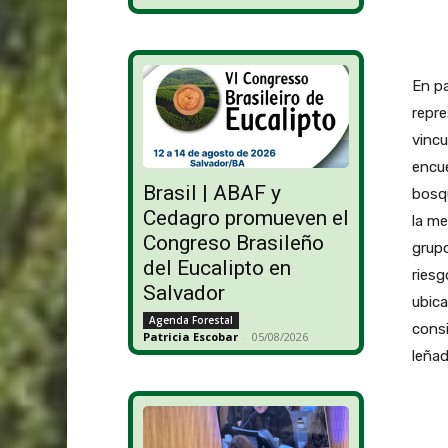
En pa
repre
vincu
encue
Brasil | ABAF y
bosq
Cedagro promueven el
la me
Congreso Brasileño
grupo
del Eucalipto en
riesg
Salvador
ubica
Agenda Forestal
consi
Patricia Escobar
-
05/08/2026
leñad