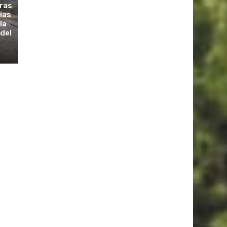
tras
vias
la
 del
s