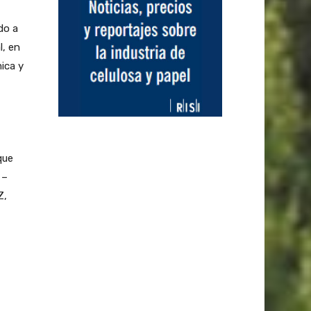
do a
l, en
ica y
que
 –
Z,