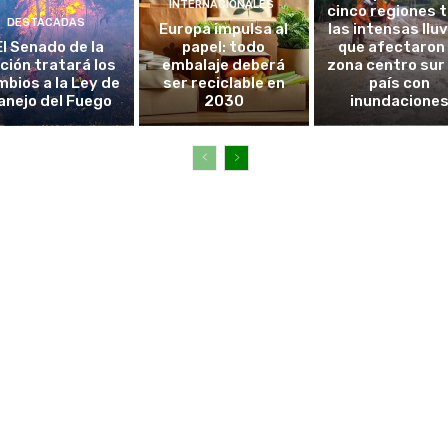
INTERNACIONALES
cinco regiones 
DESTACADAS
Europa impulsa al
las intensas llu
El Senado de la
papel: todo
que afectaron 
ción tratará los
embalaje deberá
zona centro sur
bios a la Ley de
ser reciclable en
país con
anejo del Fuego
2030
inundacione