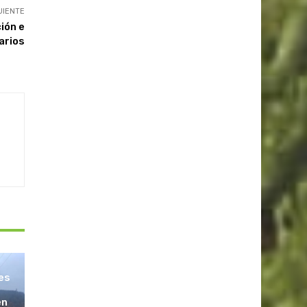
UIENTE
ión e
arios
les
en