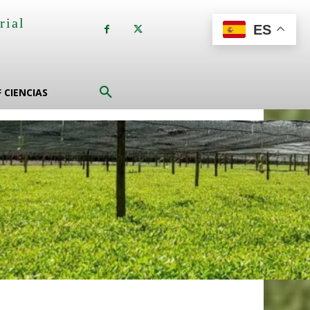
rial
ES
a
F CIENCIAS