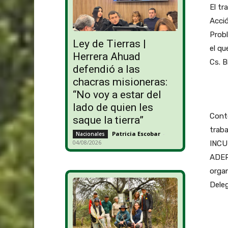
El tr
Acció
Probl
Ley de Tierras |
el qu
Herrera Ahuad
Cs. B
defendió a las
chacras misioneras:
“No voy a estar del
lado de quien les
Contó
saque la tierra”
traba
Patricia Escobar
-
Nacionales
04/08/2026
INCUP
ADER 
organ
Dele