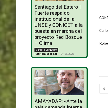
Santiago del Estero |
Fuerte respaldo
CONT
institucional de la
UNSE y CONICET a la
puesta en marcha del
Carl
proyecto Red Bosque
– Clima
Robe
Cambio Climático
Patricia Escobar
-
04/08/2026
AMAYADAP: «Ante la
baja demanda interna,