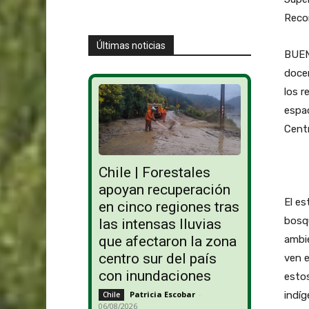
Reco
Últimas noticias
BUEN
docen
los r
espac
Centr
Chile | Forestales
apoyan recuperación
El es
en cinco regiones tras
bosq
las intensas lluvias
ambie
que afectaron la zona
centro sur del país
ven e
con inundaciones
esto
indíg
Patricia Escobar
-
Chile
06/08/2026