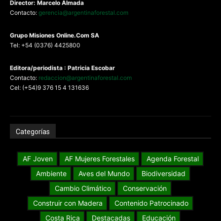
Director: Marcelo Almada
Contacto:
gerencia@argentinaforestal.com
G
rupo Misiones
Online.Com
SA
Tel: +54 (0376) 4425800
Editora/periodista : Patricia Escobar
Contacto:
redaccion@argentinaforestal.com
Cel: (+54)9 376 15 4 131636
Categorías
AF Joven
AF Mujeres Forestales
Agenda Forestal
Ambiente
Aves del Mundo
Biodiversidad
Cambio Climático
Conservación
Construir con Madera
Contenido Patrocinado
Costa Rica
Destacadas
Educación