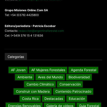
G
rupo Misiones
Online.Com
SA
Tel: +54 (0376) 4425800
Editora/periodista : Patricia Escobar
Contacto:
redaccion@argentinaforestal.com
Cel: (+54)9 376 15 4 131636
Categorías
AF Joven
AF Mujeres Forestales
Agenda Forestal
Ambiente
Aves del Mundo
Biodiversidad
Cambio Climático
Conservación
Construir con Madera
Contenido Patrocinado
Costa Rica
Destacadas
Educación
Energías Renovables
Galería de videos
Guia Forestal