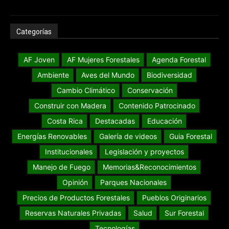
Categorías
AF Joven
AF Mujeres Forestales
Agenda Forestal
Ambiente
Aves del Mundo
Biodiversidad
Cambio Climático
Conservación
Construir con Madera
Contenido Patrocinado
Costa Rica
Destacadas
Educación
Energías Renovables
Galería de videos
Guia Forestal
Institucionales
Legislación y proyectos
Manejo de Fuego
Memorias&Reconocimientos
Opinión
Parques Nacionales
Precios de Productos Forestales
Pueblos Originarios
Reservas Naturales Privadas
Salud
Sur Forestal
Tecnologías