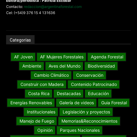
Editora/periodista : Patricia Escobar
Contacto:
redaccion@argentinaforestal.com
Cel: (+54)9 376 15 4 131636
Categorías
AF Joven
AF Mujeres Forestales
Agenda Forestal
Ambiente
Aves del Mundo
Biodiversidad
Cambio Climático
Conservación
Construir con Madera
Contenido Patrocinado
Costa Rica
Destacadas
Educación
Energías Renovables
Galería de videos
Guia Forestal
Institucionales
Legislación y proyectos
Manejo de Fuego
Memorias&Reconocimientos
Opinión
Parques Nacionales