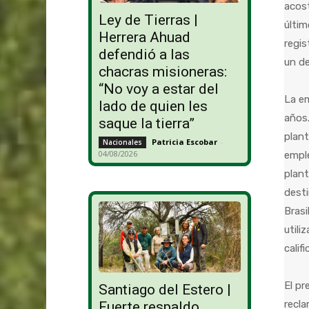
acost
Ley de Tierras |
últim
Herrera Ahuad
regi
defendió a las
un de
chacras misioneras:
“No voy a estar del
La em
lado de quien les
años.
saque la tierra”
plant
Patricia Escobar
-
Nacionales
04/08/2026
emple
plan
dest
Brasi
utili
calif
El pr
Santiago del Estero |
recla
Fuerte respaldo