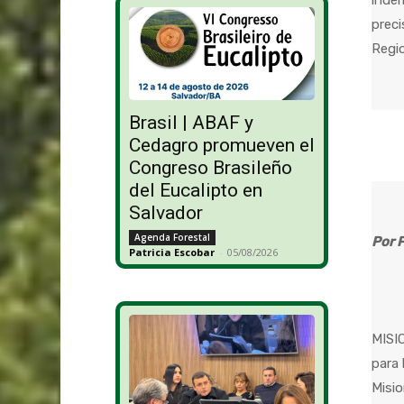
indem
preci
Regio
Brasil | ABAF y
Cedagro promueven el
Congreso Brasileño
del Eucalipto en
Salvador
Agenda Forestal
Por 
Patricia Escobar
-
05/08/2026
MISIO
para 
Misio