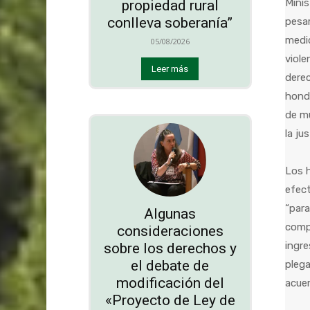
Minis
propiedad rural
conlleva soberanía”
pesar
medid
05/08/2026
viole
Leer más
derec
honda
de m
la ju
Los h
efect
“para
Algunas
compa
consideraciones
ingre
sobre los derechos y
el debate de
plega
modificación del
acuer
«Proyecto de Ley de