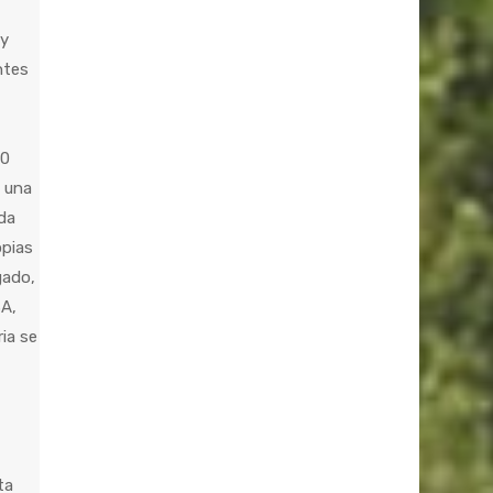
 y
ntes
50
n una
 da
opias
gado,
A,
ria se
ta