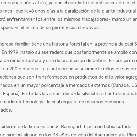
umbraban años atrás, ya que el conflicto laboral suscitado en el
o mes -que llevó unos días a la paralización de la planta industrial
stró enfrentamientos entre los mismos trabajadores- marcó un a
spués en el ánimo de su gente y sus directivos.
presa familiar tiene una historia forestal en la provincia de casi 
 En 1979 instaló su aserradero que posteriormente se amplió co
a de remanufactura y una de producción de pellets. En conjunto
o a 200 personas. La planta procesa solamente rollos de sus pr
taciones que son transformados en productos de alto valor agre
inados en un mayor porcentaje a mercados externos (Canadá, US
l, España). En todas las áreas, desde la silvicultura hasta la indust
za moderna tecnología, la cual requiere de recursos humanos
icados.
esidente de la firma es Carlos Baumgart. Lipsia no había sufrido
mo sindical alguno en los 33 años de vida del Aserradero y la Plan