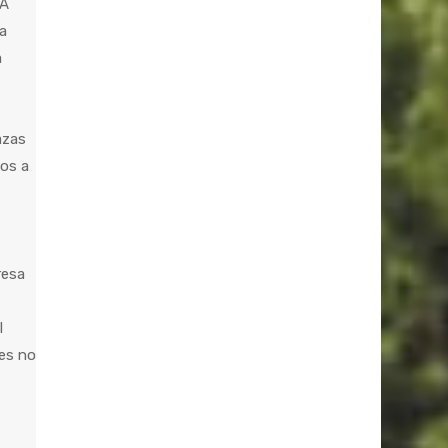
“A
a
a
azas
os a
resa
l
res no