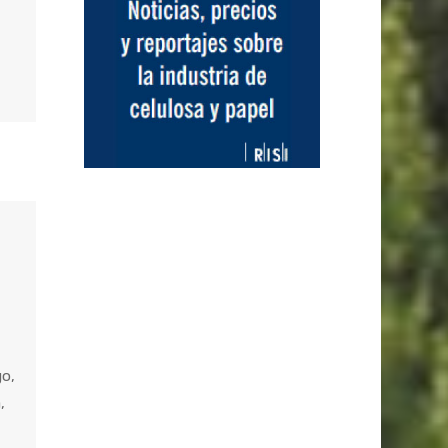
go,
,