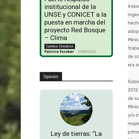
institucional de la
Indus
UNSE y CONICET a la
regio
puesta en marcha del
hecho
proyecto Red Bosque
adopt
– Clima
Minis
Cambio Climático
traba
Patricia Escobar
-
04/08/2026
de co
era a
Opinión
Sobre
2012 
de su
Minis
y/o i
respe
prime
Ley de tierras: “La