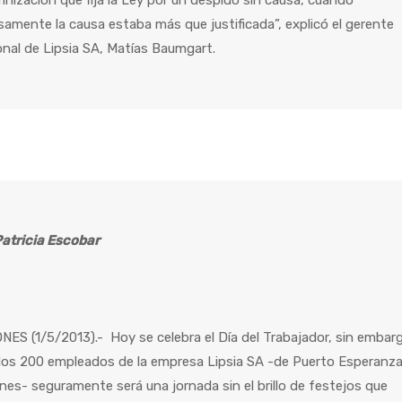
nización que fija la Ley por un despido sin causa, cuando
samente la causa estaba más que justificada”, explicó el gerente
nal de Lipsia SA, Matías Baumgart.
Patricia Escobar
NES (1/5/2013).- Hoy se celebra el Día del Trabajador, sin embar
los 200 empleados de la empresa Lipsia SA -de Puerto Esperanza
nes- seguramente será una jornada sin el brillo de festejos que