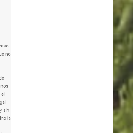
oceso
que no
 de
unos
 el
gal
y sin
ino la