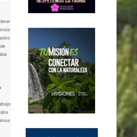
derar
encia
iados
 de
ible
a
rabajo
daba
vimos