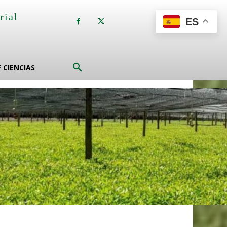
rial
ES
a
F CIENCIAS