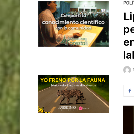
POLÍ
Li
pe
en
la