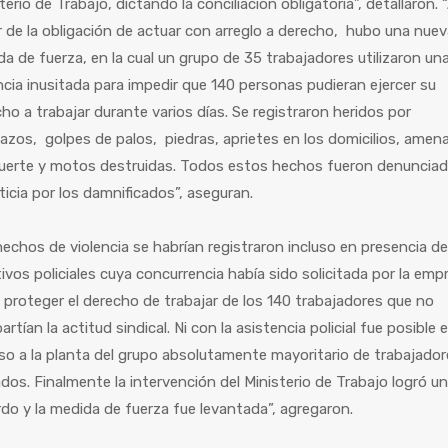
terio de Trabajo, dictando la conciliación obligatoria”, detallaron. 
 de la obligación de actuar con arreglo a derecho, hubo una nuev
a de fuerza, en la cual un grupo de 35 trabajadores utilizaron un
ncia inusitada para impedir que 140 personas pudieran ejercer su
ho a trabajar durante varios días. Se registraron heridos por
zos, golpes de palos, piedras, aprietes en los domicilios, amen
uerte y motos destruidas. Todos estos hechos fueron denunciad
sticia por los damnificados”, aseguran.
echos de violencia se habrían registraron incluso en presencia de
ivos policiales cuya concurrencia había sido solicitada por la emp
 proteger el derecho de trabajar de los 140 trabajadores que no
rtían la actitud sindical. Ni con la asistencia policial fue posible e
so a la planta del grupo absolutamente mayoritario de trabajado
dos. Finalmente la intervención del Ministerio de Trabajo logró un
do y la medida de fuerza fue levantada”, agregaron.