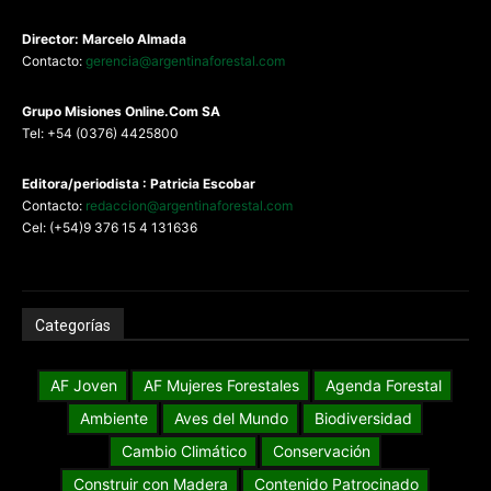
Director: Marcelo Almada
Contacto:
gerencia@argentinaforestal.com
G
rupo Misiones
Online.Com
SA
Tel: +54 (0376) 4425800
Editora/periodista : Patricia Escobar
Contacto:
redaccion@argentinaforestal.com
Cel: (+54)9 376 15 4 131636
Categorías
AF Joven
AF Mujeres Forestales
Agenda Forestal
Ambiente
Aves del Mundo
Biodiversidad
Cambio Climático
Conservación
Construir con Madera
Contenido Patrocinado