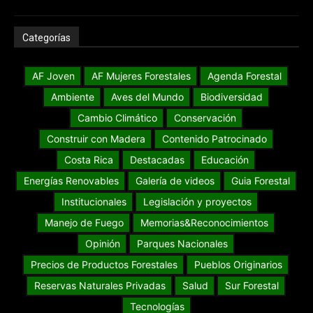
Categorías
AF Joven
AF Mujeres Forestales
Agenda Forestal
Ambiente
Aves del Mundo
Biodiversidad
Cambio Climático
Conservación
Construir con Madera
Contenido Patrocinado
Costa Rica
Destacadas
Educación
Energías Renovables
Galería de videos
Guia Forestal
Institucionales
Legislación y proyectos
Manejo de Fuego
Memorias&Reconocimientos
Opinión
Parques Nacionales
Precios de Productos Forestales
Pueblos Originarios
Reservas Naturales Privadas
Salud
Sur Forestal
Tecnologías