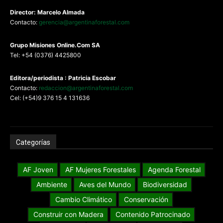
Director: Marcelo Almada
Contacto:
gerencia@argentinaforestal.com
G
rupo Misiones
Online.Com
SA
Tel: +54 (0376) 4425800
Editora/periodista : Patricia Escobar
Contacto:
redaccion@argentinaforestal.com
Cel: (+54)9 376 15 4 131636
Categorías
AF Joven
AF Mujeres Forestales
Agenda Forestal
Ambiente
Aves del Mundo
Biodiversidad
Cambio Climático
Conservación
Construir con Madera
Contenido Patrocinado