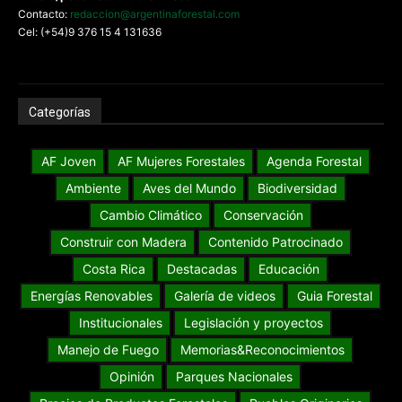
G
rupo Misiones
Online.Com
SA
Tel: +54 (0376) 4425800
Editora/periodista : Patricia Escobar
Contacto:
redaccion@argentinaforestal.com
Cel: (+54)9 376 15 4 131636
Categorías
AF Joven
AF Mujeres Forestales
Agenda Forestal
Ambiente
Aves del Mundo
Biodiversidad
Cambio Climático
Conservación
Construir con Madera
Contenido Patrocinado
Costa Rica
Destacadas
Educación
Energías Renovables
Galería de videos
Guia Forestal
Institucionales
Legislación y proyectos