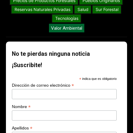
Manejo de Fuego
Memorias&Reconocimientos
Opinión
Parques Nacionales
Precios de Productos Forestales
Pueblos Originarios
Reservas Naturales Privadas
Salud
Sur Forestal
Tecnologías
Valor Ambiental
No te pierdas ninguna noticia
¡Suscribite!
*
indica que es obligatorio
*
Dirección de correo electrónico
*
Nombre